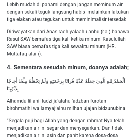
Lebih mudah di pahami dengan jangan meminum air
dengan sekali teguk langsung habis melainkan lakukan
tiga elakan atau tegukan untuk meminimalisir tersedak
Diriwayatkan dari Anas radhiyalaahu anhu (r.a.) bahawa
Rasul SAW bernafas tiga kali ketika minum, Rasulullah
SAW biasa bernafas tiga kali sewaktu minum (HR.
Muttafaq alaih).
4. Sementara sesudah minum, doanya adalah;
اَلْحَمْدُ ِللهِ الَّذِىْ جَعَلَهُ عَذْبًا فُرَاتًا بِرَحْمَتِهِ وَلَمْ يَجْعَلْهُ مِلْحًا اُجَاجًا
بِذُنُوْبِنَا
Alhamdu lillahil ladzi ja’alahu ‘adzban furotan
birohmatihi wa lamyaj’alhu milhan ujajan bidzunubina
“Segala puji bagi Allah yang dengan rahmat-Nya telah
menjadikan air ini segar dan menyegarkan. Dan tidak
menjadikan air ini asin dan pahit karena dosa-dosa