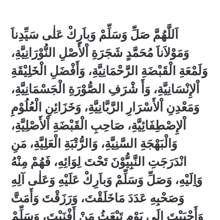
اَللَّهُمَّ صَلِّ وَسَلِّمْ وَباَرِكْ عَلٰى سَيِّدِناَ
وَمَوْلاَناَ مُحَمَّدٍ شَجَرَةِ اْلأَصْلِ النُّوْرَانِيَّةِ،
وَلَمْعَةِ الْقَبْضَةِ الرَّحْمَانِيَّةِ، وَأَفْضَلِ الْخَلِيْقَةِ
اْلإِنْسَانِيَّةِ، وَأَ شْرَفِ الصُّوْرَةِ الْجَسْمَانِيَّةِ،
وَمَعْدِنِ اْلأَسْرَارِ الرَّبَّانِيَّةِ، وَخَزَائِنِ الْعُلُوْمِ
اْلإِصْطِفَائِيَّةِ، صَاحِبِ الْقَبْضَةِ اْلأَصْلِيَّةِ،
وَالْبَهْجَةِ السَّنِيَّةِ، وَالرُّتْبَةِ الْعَلِيَّةِ، مَنِ
انْدَرَجَتِ النَّبِيُّوْنَ تَحْتَ لِوَائِهِ، فَهُمْ مِنْهُ
وَاِلَيْهِ، وَصَلِّ وَسَلِّمْ وَباَرِكْ عَلَيْهِ وَعَلٰى آلِهِ
وَصَحْبِهِ عَدَدَ مَاخَلَقْتَ، وَرَزَقْتَ وَأَمَتَّ
وَأَحْيَيْتَ اِلَى يَوْمِ تَبْعَثُ مَنْ أَفْنَيْتَ، وَسَلِّمْ