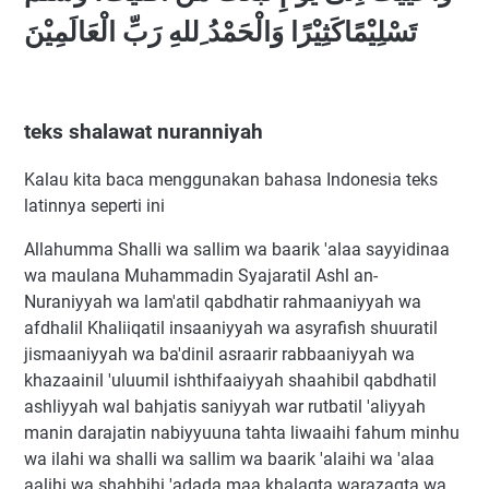
تَسْلِيْمًاكَثِيْرًا وَالْحَمْدُ ِللهِ رَبِّ الْعَالَمِيْنَ
teks shalawat nuranniyah
Kalau kita baca menggunakan bahasa Indonesia teks
latinnya seperti ini
Allahumma Shalli wa sallim wa baarik 'alaa sayyidinaa
wa maulana Muhammadin Syajaratil Ashl an-
Nuraniyyah wa lam'atil qabdhatir rahmaaniyyah wa
afdhalil Khaliiqatil insaaniyyah wa asyrafish shuuratil
jismaaniyyah wa ba'dinil asraarir rabbaaniyyah wa
khazaainil 'uluumil ishthifaaiyyah shaahibil qabdhatil
ashliyyah wal bahjatis saniyyah war rutbatil 'aliyyah
manin darajatin nabiyyuuna tahta liwaaihi fahum minhu
wa ilahi wa shalli wa sallim wa baarik 'alaihi wa 'alaa
aalihi wa shahbihi 'adada maa khalaqta warazaqta wa