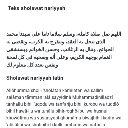
Teks sholawat nariyyah
ﺍﻟﻠﻬﻢ ﺻﻞ ﺻﻼﺓ ﻛﺎﻣﻠﺔ، ﻭﺳﻠﻢ ﺳﻼﻣﺎ ﺗﺎﻣﺎ ﻋﻠﻰ ﺳﻴﺪﻧﺎ ﻣﺤﻤﺪ
ﺍﻟﺬﻯ ﺗﻨﺤﻞ ﺑﻪ ﺍﻟﻌﻘﺪ، ﻭﺗﻨﻔﺮﺝ ﺑﻪ ﺍﻟﻜﺮﺏ، ﻭﺗﻘﻀﻰ ﺑﻪ
ﺍﻟﺤﻮﺍﺋﺞ، ﻭﺗﻨﺎﻝ ﺑﻪ ﺍﻟﺮﻏﺎﺋﺐ، ﻭﺣﺴﻦ ﺍﻟﺨﻮﺍﺗﻢ ﻭيستشقی
ﺍﻟﻐﻤﺎﻡ ﺑﻮﺟﻬﻪ ﺍﻟﻜﺮﻳﻢ، ﻭﻋﻠﻰ ﺃﻟﻪ ﻭﺻﺤﺒﻪ ﻓﻰ ﻛﻞ ﻟﻤﺤﺔ
ﻭنفس ﺑﻌﺪﺩ ﻛﻞ ﻣﻌﻠﻮﻡ ﻟﻚ
Sholawat nariyyah latin
Allâhumma sholli ‘sholâtan kâmilatan wa sallim
salâman tãmman ‘alâ sayyidinâ Muhammadinilladzî
tanhallu bihil ‘uqodu wa tanfariju bihil kurobu wa tuqdlô
bihil hawâ-iju wa tunâlu bihir-roghô-ibu, wa husnul
khowâtimu wa yustasyqol-ghomâmu biwajhihil-karîm wa
‘alâ âlihi wa shohbihi fî kulli lamhatin wa nafasin