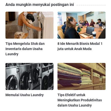
Anda mungkin menyukai postingan ini
Tips Mengelola Stok dan
8 Ide Menarik Bisnis Modal 1
Inventaris dalam Usaha
juta untuk Anak Muda
Laundry
Memulai Usaha Laundry
Tips Efektif untuk
Meningkatkan Produktivitas
dalam Usaha Laundry