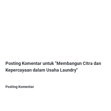
Posting Komentar untuk "Membangun Citra dan
Kepercayaan dalam Usaha Laundry"
Posting Komentar