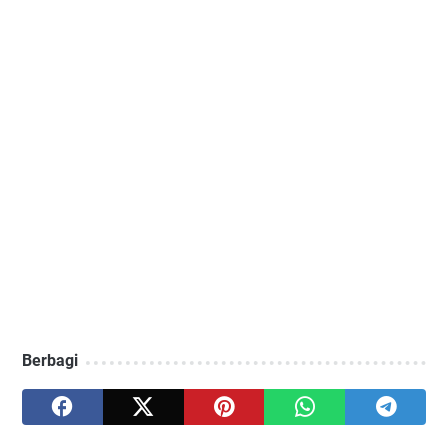
Berbagi