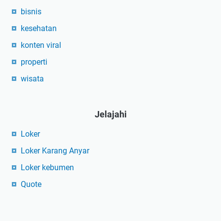
bisnis
kesehatan
konten viral
properti
wisata
Jelajahi
Loker
Loker Karang Anyar
Loker kebumen
Quote