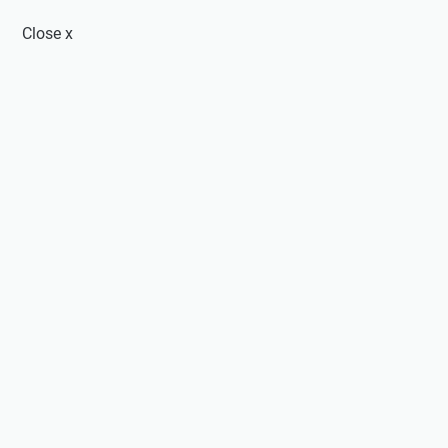
Close
x