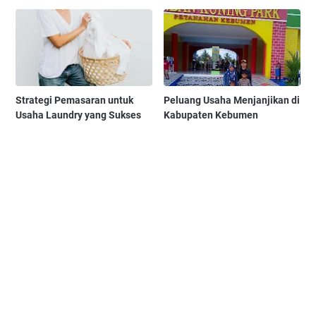
Strategi Pemasaran untuk
Peluang Usaha Menjanjikan di
Usaha Laundry yang Sukses
Kabupaten Kebumen