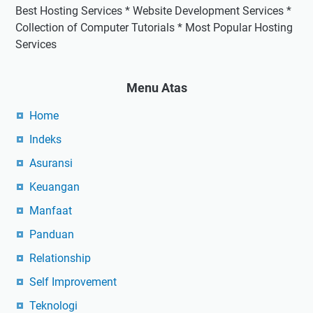
Best Hosting Services * Website Development Services *
Collection of Computer Tutorials * Most Popular Hosting
Services
Menu Atas
Home
Indeks
Asuransi
Keuangan
Manfaat
Panduan
Relationship
Self Improvement
Teknologi