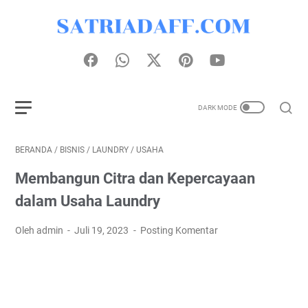
BERANDA
/
BISNIS
/
LAUNDRY
/
USAHA
Membangun Citra dan Kepercayaan
dalam Usaha Laundry
Oleh admin
Juli 19, 2023
Posting Komentar