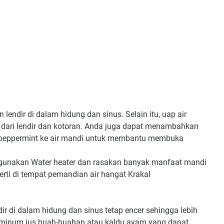
ndir di dalam hidung dan sinus. Selain itu, uap air
ari lendir dan kotoran. Anda juga dapat menambahkan
au peppermint ke air mandi untuk membantu membuka
ggunakan Water heater dan rasakan banyak manfaat mandi
perti di tempat pemandian air hangat Krakal
 di dalam hidung dan sinus tetap encer sehingga lebih
t minum jus buah-buahan atau kaldu ayam yang dapat