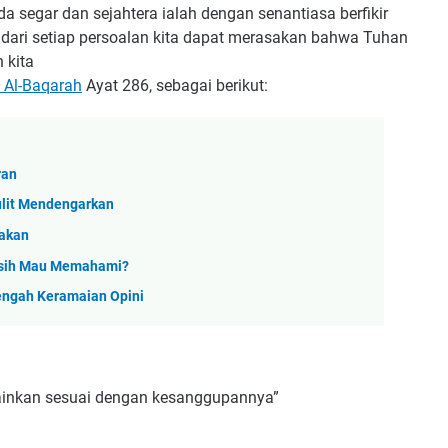
a segar dan sejahtera ialah dengan senantiasa berfikir
 dari setiap persoalan kita dapat merasakan bahwa Tuhan
 kita
t Al-Baqarah
Ayat 286, sebagai berikut:
ran
ulit Mendengarkan
pakan
Masih Mau Memahami?
engah Keramaian Opini
lainkan sesuai dengan kesanggupannya”