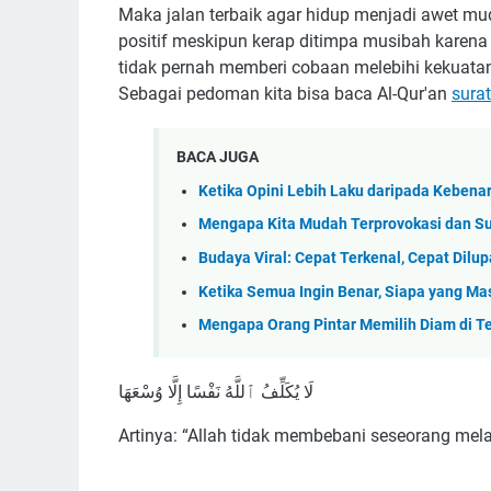
Maka jalan terbaik agar hidup menjadi awet mud
positif meskipun kerap ditimpa musibah karena
tidak pernah memberi cobaan melebihi kekuatan
Sebagai pedoman kita bisa baca Al-Qur'an
sura
BACA JUGA
Ketika Opini Lebih Laku daripada Kebena
Mengapa Kita Mudah Terprovokasi dan S
Budaya Viral: Cepat Terkenal, Cepat Dilu
Ketika Semua Ingin Benar, Siapa yang 
Mengapa Orang Pintar Memilih Diam di T
لَا يُكَلِّفُ ٱللَّهُ نَفْسًا إِلَّا وُسْعَهَا
Artinya: “Allah tidak membebani seseorang me