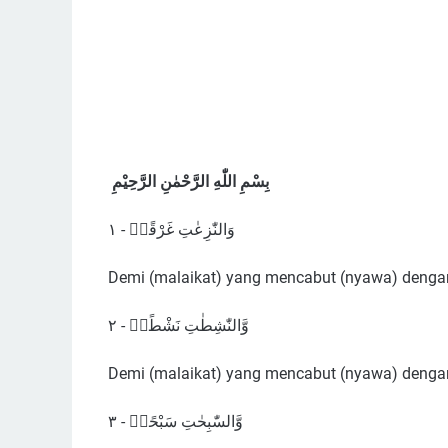
بِسْمِ اللّٰهِ الرَّحْمٰنِ الرَّحِيْمِ
وَالنّٰزِعٰتِ غَرْقًاۙ - ١
Demi (malaikat) yang mencabut (nyawa) dengan
وَّالنّٰشِطٰتِ نَشْطًاۙ - ٢
Demi (malaikat) yang mencabut (nyawa) denga
وَّالسّٰبِحٰتِ سَبْحًاۙ - ٣