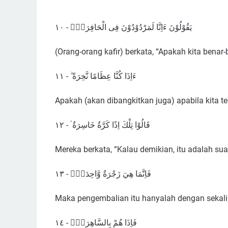
يَقُوْلُوْنَ ءَاِنَّا لَمَرْدُوْدُوْنَ فِى الْحَافِرَةِۗ - ١٠
(Orang-orang kafir) berkata, “Apakah kita ben
ءَاِذَا كُنَّا عِظَامًا نَّخِرَةً ۗ - ١١
Apakah (akan dibangkitkan juga) apabila kita t
قَالُوْا تِلْكَ اِذًا كَرَّةٌ خَاسِرَةٌ ۘ - ١٢
Mereka berkata, “Kalau demikian, itu adalah s
فَاِنَّمَا هِيَ زَجْرَةٌ وَّاحِدَةٌۙ - ١٣
Maka pengembalian itu hanyalah dengan sekali 
فَاِذَا هُمْ بِالسَّاهِرَةِۗ - ١٤