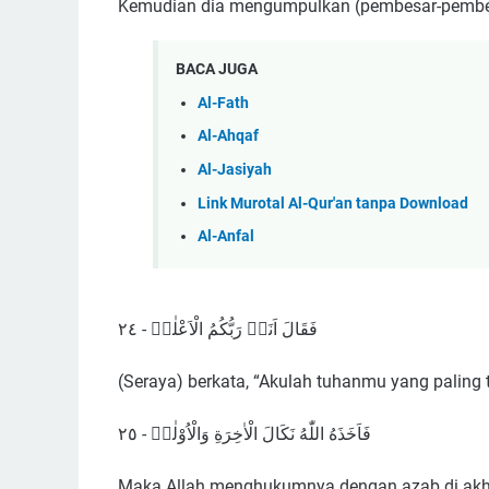
Kemudian dia mengumpulkan (pembesar-pembes
BACA JUGA
Al-Fath
Al-Ahqaf
Al-Jasiyah
Link Murotal Al-Qur'an tanpa Download
Al-Anfal
فَقَالَ اَنَا۠ رَبُّكُمُ الْاَعْلٰىۖ - ٢٤
(Seraya) berkata, “Akulah tuhanmu yang paling t
فَاَخَذَهُ اللّٰهُ نَكَالَ الْاٰخِرَةِ وَالْاُوْلٰىۗ - ٢٥
Maka Allah menghukumnya dengan azab di akhir