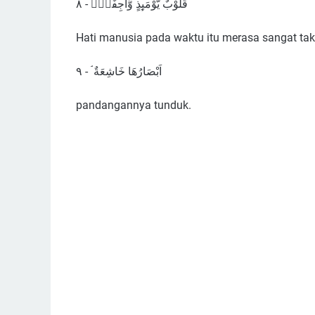
قُلُوْبٌ يَّوْمَىِٕذٍ وَّاجِفَةٌۙ - ٨
Hati manusia pada waktu itu merasa sangat tak
اَبْصَارُهَا خَاشِعَةٌ ۘ - ٩
pandangannya tunduk.