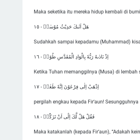
Maka seketika itu mereka hidup kembali di bumi
هَلْ اَتٰىكَ حَدِيْثُ مُوْسٰىۘ - ١٥
Sudahkah sampai kepadamu (Muhammad) kis
اِذْ نَادٰىهُ رَبُّهٗ بِالْوَادِ الْمُقَدَّسِ طُوًىۚ - ١٦
Ketika Tuhan memanggilnya (Musa) di lembah 
اِذْهَبْ اِلٰى فِرْعَوْنَ اِنَّهٗ طَغٰىۖ - ١٧
pergilah engkau kepada Fir‘aun! Sesungguhnya 
فَقُلْ هَلْ لَّكَ اِلٰٓى اَنْ تَزَكّٰىۙ - ١٨
Maka katakanlah (kepada Fir‘aun), “Adakah kei