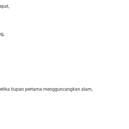
epat,
g,
ketika tiupan pertama mengguncangkan alam,