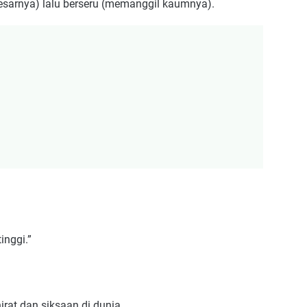
arnya) lalu berseru (memanggil kaumnya).
inggi.”
at dan siksaan di dunia.