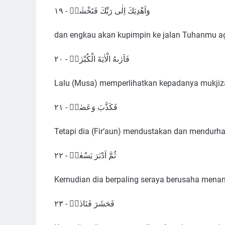
وَاَهْدِيَكَ اِلٰى رَبِّكَ فَتَخْشٰىۚ - ١٩
dan engkau akan kupimpin ke jalan Tuhanmu a
فَاَرٰىهُ الْاٰيَةَ الْكُبْرٰىۖ - ٢٠
Lalu (Musa) memperlihatkan kepadanya mukjiza
فَكَذَّبَ وَعَصٰىۖ - ٢١
Tetapi dia (Fir‘aun) mendustakan dan mendurha
ثُمَّ اَدْبَرَ يَسْعٰىۖ - ٢٢
Kemudian dia berpaling seraya berusaha mena
فَحَشَرَ فَنَادٰىۖ - ٢٣