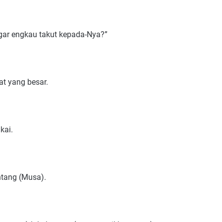
gar engkau takut kepada-Nya?”
t yang besar.
kai.
ntang (Musa).