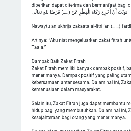
diberikan dapat diterima dan bermanfaat bagi
ﻧَﻮَﻳْﺖُ ﺃَﻥْ ﺃُﺧْﺮِﺝَ ﺯَﻛَﺎﺓَ ﺍﻟْﻔِﻄْﺮِ ﻋَﻦْ (..…) ﻓَﺮْﺿًﺎ ﻟﻠﻪِ ﺗَﻌَﺎﻟَﻰ
Nawaytu an ukhrija zakaata al-fitri ‘an (……) fardh
Artinya: “Aku niat mengeluarkan zakat fitrah un
Taala.”
Dampak Baik Zakat Fitrah
Zakat Fitrah memiliki banyak dampak positif,
menerimanya. Dampak positif yang paling uta
kebersamaan antar sesama. Dalam hal ini, Za
kemanusiaan dalam masyarakat.
Selain itu, Zakat Fitrah juga dapat membantu 
hidup bagi yang membutuhkan. Dalam hal ini,
kesejahteraan bagi orang yang menerimanya.