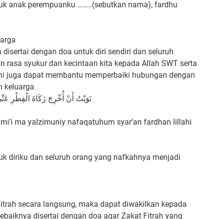
untuk anak perempuanku ……..(sebutkan nama), fardhu
uarga
disertai dengan doa untuk diri sendiri dan seluruh
 rasa syukur dan kecintaan kita kepada Allah SWT serta
 ini juga dapat membantu memperbaiki hubungan dengan
m keluarga
ﻧَﻮَﻳْﺖُ ﺃَﻥْ ﺃُﺧْﺮِﺝَ ﺯَﻛَﺎﺓَ ﺍﻟْﻔِﻄْﺮِ ﻋَنّ
jami’i ma yalzimuniy nafaqatuhum syar’an fardhan lillahi
ntuk diriku dan seluruh orang yang nafkahnya menjadi
itrah secara langsung, maka dapat diwakilkan kepada
sebaiknya disertai dengan doa agar Zakat Fitrah yang