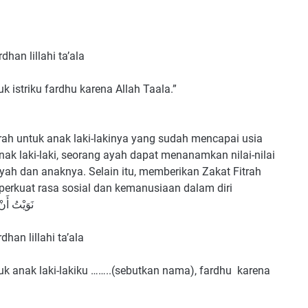
dhan lillahi ta’ala
uk istriku fardhu karena Allah Taala.”
ah untuk anak laki-lakinya yang sudah mencapai usia
ak laki-laki, seorang ayah dapat menanamkan nilai-nilai
yah dan anaknya. Selain itu, memberikan Zakat Fitrah
erkuat rasa sosial dan kemanusiaan dalam diri
ﻧَﻮَﻳْﺖُ ﺃَﻥ
dhan lillahi ta’ala
tuk anak laki-lakiku ……..(sebutkan nama), fardhu karena