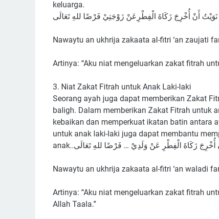
keluarga.
ﻧَﻮَﻳْﺖُ ﺃَﻥْ ﺃُﺧْﺮِﺝَ ﺯَﻛَﺎﺓَ ﺍﻟْﻔِﻄْﺮِﻋَﻦْ ﺯَﻭْﺟَﺘِﻲْ ﻓَﺮْﺿًﺎ ﻟﻠﻪِ ﺗَﻌَﺎﻟَﻰ
Nawaytu an ukhrija zakaata al-fitri ‘an zaujati far
Artinya: “Aku niat mengeluarkan zakat fitrah unt
3. Niat Zakat Fitrah untuk Anak Laki-laki
Seorang ayah juga dapat memberikan Zakat Fitr
baligh. Dalam memberikan Zakat Fitrah untuk an
kebaikan dan memperkuat ikatan batin antara a
untuk anak laki-laki juga dapat membantu memp
anak..ْ ﺃُﺧْﺮِﺝَ ﺯَﻛَﺎﺓَ ﺍﻟْﻔِﻄْﺮِ ﻋَﻦْ ﻭَﻟَﺪِﻱْ … ﻓَﺮْﺿًﺎ ﻟﻠﻪِ ﺗَﻌَﺎﻟَﻰ
Nawaytu an ukhrija zakaata al-fitri ‘an waladi far
Artinya: “Aku niat mengeluarkan zakat fitrah un
Allah Taala.”