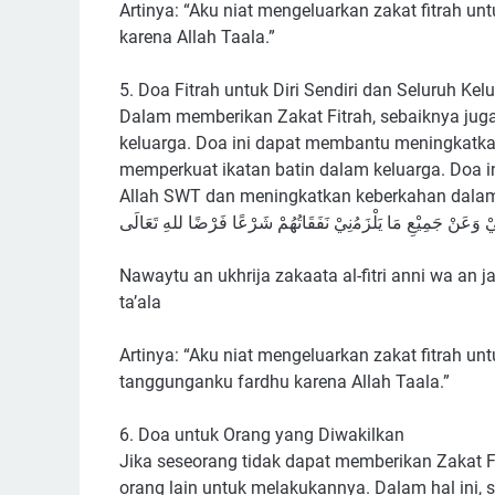
Artinya: “Aku niat mengeluarkan zakat fitrah 
karena Allah Taala.”
5. Doa Fitrah untuk Diri Sendiri dan Seluruh Kel
Dalam memberikan Zakat Fitrah, sebaiknya juga 
keluarga. Doa ini dapat membantu meningkatkan
memperkuat ikatan batin dalam keluarga. Doa
Allah SWT dan meningkatkan keberkahan dala
ِيْ ﻭَﻋَﻦْ ﺟَﻤِﻴْﻊِ ﻣَﺎ ﻳَﻠْﺰَﻣُنِيْ ﻧَﻔَﻘَﺎﺗُﻬُﻢْ ﺷَﺮْﻋًﺎ ﻓَﺮْﺿًﺎ ﻟﻠﻪِ ﺗَﻌَﺎﻟَﻰ
Nawaytu an ukhrija zakaata al-fitri anni wa an 
ta’ala
Artinya: “Aku niat mengeluarkan zakat fitrah u
tanggunganku fardhu karena Allah Taala.”
6. Doa untuk Orang yang Diwakilkan
Jika seseorang tidak dapat memberikan Zakat F
orang lain untuk melakukannya. Dalam hal ini, 