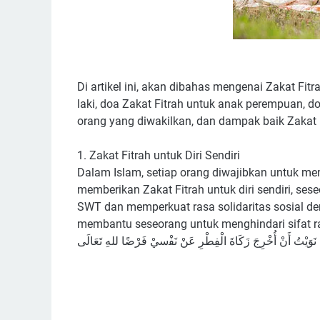
Di artikel ini, akan dibahas mengenai Zakat Fitrah 
laki, doa Zakat Fitrah untuk anak perempuan, doa
orang yang diwakilkan, dan dampak baik Zakat F
1. Zakat Fitrah untuk Diri Sendiri
Dalam Islam, setiap orang diwajibkan untuk mem
memberikan Zakat Fitrah untuk diri sendiri, s
SWT dan memperkuat rasa solidaritas sosial den
membantu seseorang untuk menghindari sifat r
ﻧَﻮَﻳْﺖُ أَﻥْ أُﺧْﺮِﺝَ ﺯَﻛَﺎﺓَ ﺍﻟْﻔِﻄْﺮِ ﻋَﻦْ ﻧَﻔْسيْ ﻓَﺮْﺿًﺎ ﻟﻠﻪِ ﺗَﻌَﺎﻟَﻰ