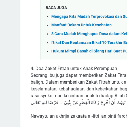
BACA JUGA
Mengapa Kita Mudah Terprovokasi dan S
Manfaat Bekam Untuk Kesehatan
8 Cara Mudah Menghapus Dosa dalam Keh
I'tikaf Dan Keutamaan Itikaf 10 Terakhir
Hukum Mimpi Basah di Siang Hari Saat Pu
4. Doa Zakat Fitrah untuk Anak Perempuan
Seorang ibu juga dapat memberikan Zakat Fit
baligh. Dalam memberikan Zakat Fitrah untuk 
keselamatan, kebahagiaan, dan keberkahan bag
rasa syukur dan kecintaan anak terhadap Allah
ﻧَﻮَﻳْﺖُ ﺃَﻥْ ﺃُﺧْﺮِﺝَ ﺯَﻛَﺎﺓَ ﺍﻟْﻔِﻄْﺮِﻋَﻦْ ﺑِﻨْﺘِﻲْ … ﻓَﺮْﺿًﺎ ﻟﻠﻪِ ﺗَﻌَﺎﻟَﻰ
Nawaytu an ukhrija zakaata al-fitri ‘an binti fardh