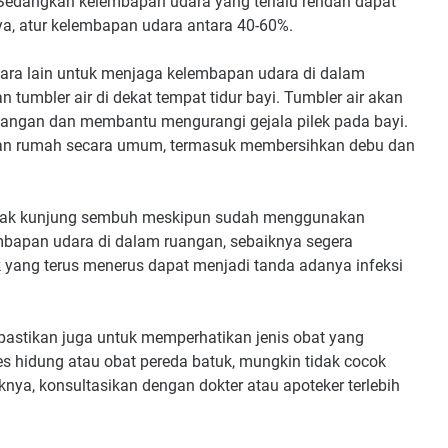
Sedangkan kelembapan udara yang terlalu rendah dapat
a, atur kelembapan udara antara 40-60%.
cara lain untuk menjaga kelembapan udara di dalam
tumbler air di dekat tempat tidur bayi. Tumbler air akan
ngan dan membantu mengurangi gejala pilek pada bayi.
sihan rumah secara umum, termasuk membersihkan debu dan
 tidak kunjung sembuh meskipun sudah menggunakan
bapan udara di dalam ruangan, sebaiknya segera
ek yang terus menerus dapat menjadi tanda adanya infeksi
 pastikan juga untuk memperhatikan jenis obat yang
tes hidung atau obat pereda batuk, mungkin tidak cocok
nya, konsultasikan dengan dokter atau apoteker terlebih