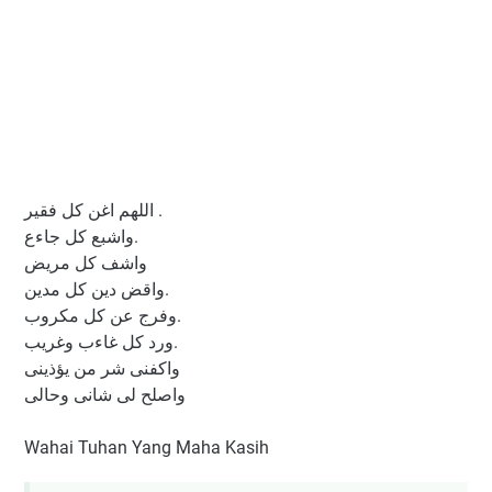
اللهم اغن كل فقير .
واشبع كل جاءع.
واشف كل مريض
واقض دين كل مدين.
وفرج عن كل مكروب.
ورد كل غاءب وغريب.
واكفنی شر من يؤذينی
واصلح لی شانی وحالی
Wahai Tuhan Yang Maha Kasih