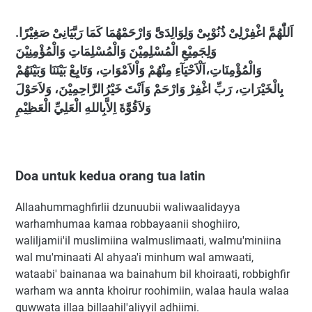
اَللّٰهُمَّ اغْفِرْلِىْ ذُنُوْبِىْ وَلِوَالِدَىَّ وَارْحَمْهُمَا كَمَا رَبَّيَانِىْ صَغِيْرًا.
وَلِجَمِيْعِ الْمُسْلِمِيْنَ وَالْمُسْلِمَاتِ وَالْمُؤْمِنِيْنَ
وَالْمُؤْمِنَاتِ،اَلْاَحْيَآءِ مِنْهُمْ وَاْلاَمْوَاتِ، وَتَابِعْ بَيْنَنَا وَبَيْنَهُمْ
بِالْخَيْرَاتِ، رَبِّ اغْفِرْ وَارْحَمْ وَاَنْتَ خَيْرُالرَّاحِمِيْنَ، وَلاَحَوْلَ
وَلاَقُوَّةَ اِلاَّبِاللهِ الْعَلِيِّ الْعَظِيْمِ
Doa untuk kedua orang tua latin
Allaahummaghfirlii dzunuubii waliwaalidayya
warhamhumaa kamaa robbayaanii shoghiiro,
waliljamii'il muslimiina walmuslimaati, walmu'miniina
wal mu'minaati Al ahyaa'i minhum wal amwaati,
wataabi' bainanaa wa bainahum bil khoiraati, robbighfir
warham wa annta khoirur roohimiin, walaa haula walaa
quwwata illaa billaahil'aliyyil adhiimi.