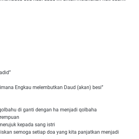
hadid”
agaimana Engkau melembutkan Daud (akan) besi”
qolbahu di ganti dengan ha menjadi qolbaha
perempuan
merujuk kepada sang istri
uliskan semoga setiap doa yang kita panjatkan menjadi