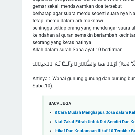
gemar sekali mendawamkan doa tersebut
berharap agar suara merdu seperti suara nya Na
tetapi merdu dalam arti maknawi
sehingga setiap orang yang mendengar suara al
keindahan al quran semakin bertambah kecint
seorang yang keras hatinya
Allah dalam surah Saba ayat 10 berfirman
ًا ؕ يٰجِبَالُ اَوِّبِىۡ مَعَهٗ وَالطَّيۡرَ ۚ وَاَلَــنَّا لَـهُ الۡحَدِيۡدَ
Artinya : Wahai gunung-gunung dan burung-bur
Saba:10).
BACA JUGA
8 Cara Mudah Menghapus Dosa dalam Keh
Niat Zakat Fitrah Untuk Diri Sendiri Dan K
I'tikaf Dan Keutamaan Itikaf 10 Terakhir