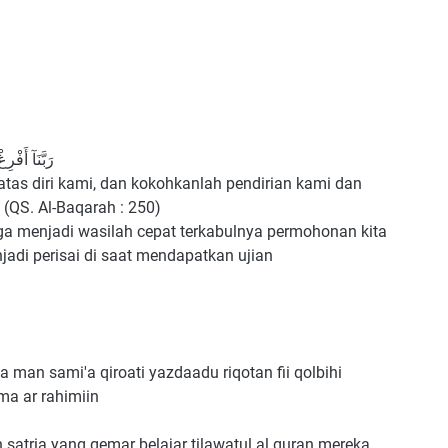
رَبَّنَآ أَفْر
atas diri kami, dan kokohkanlah pendirian kami dan
 (QS. Al-Baqarah : 250)
 menjadi wasilah cepat terkabulnya permohonan kita
adi perisai di saat mendapatkan ujian
 man sami'a qiroati yazdaadu riqotan fii qolbihi
ma ar rahimiin
satria yang gemar belajar tilawatul al quran mereka