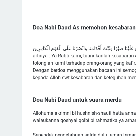
Doa Nabi Daud As memohon kesabaran
ِغْ عَلَيْنَا صَبْرًا وَثَبِّتْ أَقْدَامَنَا وَانْصُرْنَا عَلَى الْقَوْمِ الْكَافِرِينَ
artinya : Ya Rabb kami, tuangkanlah kesabaran 
tolonglah kami terhadap orang-orang yang kafir.
Dengan berdoa menggunakan bacaan ini semoga
kepada Alloh swt kesabaran dan keteguhan menj
Doa Nabi Daud untuk suara merdu
Allohuma akrimni bi hushnish-shauti hatta annaa
walaukanna qoshyal qolbi bi rahmatika ya arha
Sependek pengetahuan satria dulu teman teman 