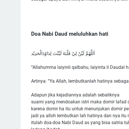
Doa Nabi Daud meluluhkan hati
اَللَّهُمَّ لَيِّنْ لِيْ قَلْبَهُ لَيِّنْتَ لِدَاوُدَالْحَدِيْد
“Allahumma laiyinli qalbahu, laiyinta li Daudal 
Artinya: “Ya Allah, lembutkanlah hatinya seb
Adapun jika kejadiannya adalah sebaliknya
suami yang mendoakan istri maka domir lafad 
karena domir ha itu untuk menunjukan domir 
jadi ya alloh lembutkan lah hatinya dan nya itu 
itulah doa-doa Nabi Daud as yang bisa satria t