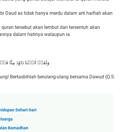
bi Daud as tidak hanya merdu dalam arti harfiah akan
 quran tersebut akan lembut dan tersentuh akan
aannya dalam hatinya walaupun ia
وَلَقَدۡ اٰتَيۡنَا دَاوٗدَ مِنَّا فَضۡل
ung! Bertasbihlah berulang-ulang bersama Dawud (Q.S.
idupan Sehari-hari
eluarga
 Bulan Ramadhan