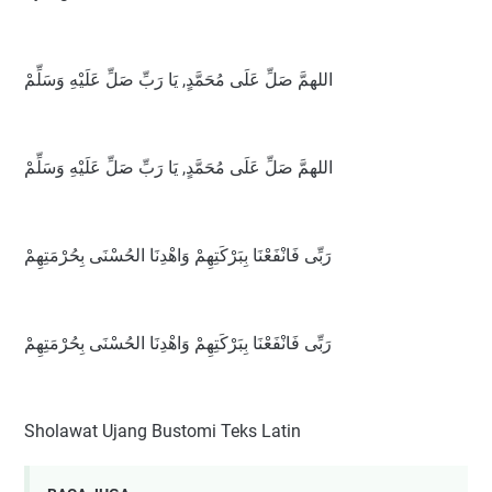
اللهمَّ صَلِّ عَلَى مُحَمَّدٍ, يَا رَبِّ صَلِّ عَلَيْهِ وَسَلِّمْ
اللهمَّ صَلِّ عَلَى مُحَمَّدٍ, يَا رَبِّ صَلِّ عَلَيْهِ وَسَلِّمْ
رَبِّى فَانْفَعْنَا بِبَرْكَتِهِمْ وَاهْدِنَا الحُسْنَى بِحُرْمَتِهِمْ
رَبِّى فَانْفَعْنَا بِبَرْكَتِهِمْ وَاهْدِنَا الحُسْنَى بِحُرْمَتِهِمْ
Sholawat Ujang Bustomi Teks Latin