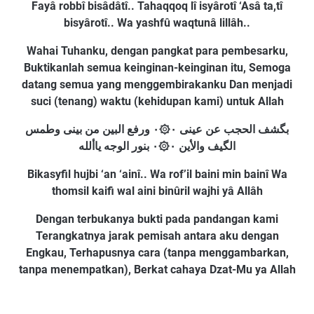
Fayâ robbî bisâdâtî.. Tahaqqoq lî isyârotî ‘Asâ ta,tî
bisyârotî.. Wa yashfû waqtunâ lillâh..
Wahai Tuhanku, dengan pangkat para pembesarku,
Buktikanlah semua keinginan-keinginan itu, Semoga
datang semua yang menggembirakanku Dan menjadi
suci (tenang) waktu (kehidupan kami) untuk Allah
بگشف الحجب عن عينی ۰۞۰ ورفع البين من بينى وطمس
الگيف والأين ۰۞۰ بنور الوجه ياألله
Bikasyfil hujbi ‘an ‘ainî.. Wa rof’il baini min bainî Wa
thomsil kaifi wal aini binûril wajhi yâ Allâh
Dengan terbukanya bukti pada pandangan kami
Terangkatnya jarak pemisah antara aku dengan
Engkau, Terhapusnya cara (tanpa menggambarkan,
tanpa menempatkan), Berkat cahaya Dzat-Mu ya Allah