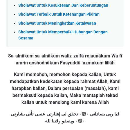
Sholawat Untuk Kesuksesan Dan Keberuntungan
Sholawat Terbaik Untuk Ketenangan Pikiran
Sholawat Untuk Meningkatkan Ketakwaan
Sholawat Untuk Memperbaiki Hubungan Dengan
Sesama
Sa-alnâkum sa-alnâkum waliz-zulfâ rojaunâkum Wa fî
amrin qoshodnâkum Fasyuddû ‘azmakum lillâh
Kami memohon, memohon kepada kalian, Untuk
mendapatkan kedekatan kepada rahmat Allah, Kami
harapkan kalian, Dalam persoalan (masalah), kami
bermaksud kepada kalian, Maka mantaplah tekad
kalian untuk menolong kami karena Allah
فيا ربی بساداتی ۰۞۰ تحقق لی إشارتی عسی تأتی بشارتی
۰۞۰ ويصفو وقتنا لله