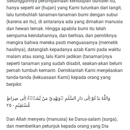
Sesungguhnya perumpamaan kehidupan duniawi itu,
hanya seperti air (hujan) yang Kami turunkan dari langit,
lalu tumbuhlah tanaman-tanaman bumi dengan subur
(karena air itu), di antaranya ada yang dimakan manusia
dan hewan ternak. Hingga apabila bumi itu telah
sempurna keindahannya, dan berhias, dan pemiliknya
mengira bahwa mereka pasti menguasainya (memetik
hasilnya), datanglah kepadanya azab Kami pada waktu
malam atau siang, lalu Kami jadikan (tanaman)nya
seperti tanaman yang sudah disabit, seakan-akan belum
pernah tumbuh kemarin. Demikianlah Kami menjelaskan
tanda-tanda (kekuasaan Kami) kepada orang yang
berpikir.
وَاللّٰهُ يَدْعُوْٓ اِلٰى دَارِ السَّلٰمِ ۚوَيَهْدِيْ مَنْ يَّشَاۤءُ اِلٰى صِرَاطٍ
مُّسْتَقِيْمٍ - ٢٥
Dan Allah menyeru (manusia) ke Darus-salam (surga),
dan memberikan petunjuk kepada orang yang Dia