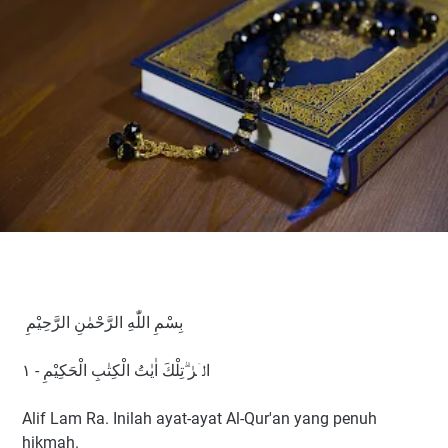
بِسْمِ اللّٰهِ الرَّحْمٰنِ الرَّحِيْمِ
الۤرٰ ۗتِلْكَ اٰيٰتُ الْكِتٰبِ الْحَكِيْمِ - ١
Alif Lam Ra. Inilah ayat-ayat Al-Qur'an yang penuh
hikmah.