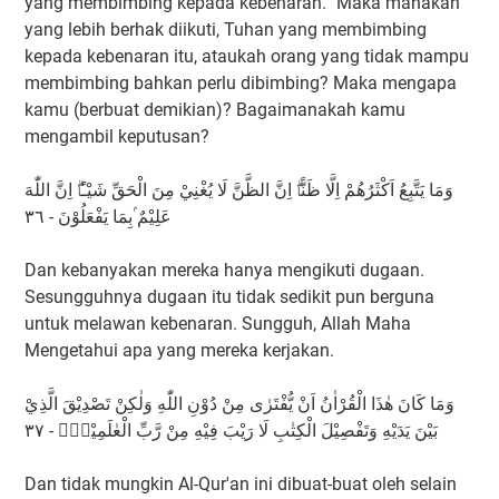
yang membimbing kepada kebenaran.” Maka manakah
yang lebih berhak diikuti, Tuhan yang membimbing
kepada kebenaran itu, ataukah orang yang tidak mampu
membimbing bahkan perlu dibimbing? Maka mengapa
kamu (berbuat demikian)? Bagaimanakah kamu
mengambil keputusan?
وَمَا يَتَّبِعُ اَكْثَرُهُمْ اِلَّا ظَنًّاۗ اِنَّ الظَّنَّ لَا يُغْنِيْ مِنَ الْحَقِّ شَيْـًٔاۗ اِنَّ اللّٰهَ
عَلِيْمٌ ۢبِمَا يَفْعَلُوْنَ - ٣٦
Dan kebanyakan mereka hanya mengikuti dugaan.
Sesungguhnya dugaan itu tidak sedikit pun berguna
untuk melawan kebenaran. Sungguh, Allah Maha
Mengetahui apa yang mereka kerjakan.
وَمَا كَانَ هٰذَا الْقُرْاٰنُ اَنْ يُّفْتَرٰى مِنْ دُوْنِ اللّٰهِ وَلٰكِنْ تَصْدِيْقَ الَّذِيْ
بَيْنَ يَدَيْهِ وَتَفْصِيْلَ الْكِتٰبِ لَا رَيْبَ فِيْهِ مِنْ رَّبِّ الْعٰلَمِيْنَۗ - ٣٧
Dan tidak mungkin Al-Qur'an ini dibuat-buat oleh selain