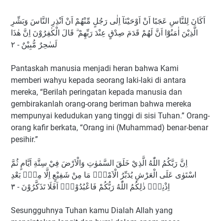
اَكَانَ لِلنَّاسِ عَجَبًا اَنْ اَوْحَيْنَآ اِلٰى رَجُلٍ مِّنْهُمْ اَنْ اَنْذِرِ النَّاسَ وَبَشِّرِ
الَّذِيْنَ اٰمَنُوْٓا اَنَّ لَهُمْ قَدَمَ صِدْقٍ عِنْدَ رَبِّهِمْ ۗ قَالَ الْكٰفِرُوْنَ اِنَّ هٰذَا
لَسٰحِرٌ مُّبِيْنٌ - ٢
Pantaskah manusia menjadi heran bahwa Kami
memberi wahyu kepada seorang laki-laki di antara
mereka, “Berilah peringatan kepada manusia dan
gembirakanlah orang-orang beriman bahwa mereka
mempunyai kedudukan yang tinggi di sisi Tuhan.” Orang-
orang kafir berkata, “Orang ini (Muhammad) benar-benar
pesihir.”
اِنَّ رَبَّكُمُ اللّٰهُ الَّذِيْ خَلَقَ السَّمٰوٰتِ وَالْاَرْضَ فِيْ سِتَّةِ اَيَّامٍ ثُمَّ
اسْتَوٰى عَلَى الْعَرْشِ يُدَبِّرُ الْاَمْرَۗ مَا مِنْ شَفِيْعٍ اِلَّا مِنْۢ بَعْدِ
اِذْنِهٖۗ ذٰلِكُمُ اللّٰهُ رَبُّكُمْ فَاعْبُدُوْهُۗ اَفَلَا تَذَكَّرُوْنَ - ٣
Sesungguhnya Tuhan kamu Dialah Allah yang