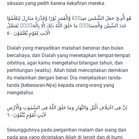
siksaan yang pedih karena kekafiran mereka.
هُوَ الَّذِيْ جَعَلَ الشَّمْسَ ضِيَاۤءً وَّالْقَمَرَ نُوْرًا وَّقَدَّرَهٗ مَنَازِلَ لِتَعْلَمُوْا
عَدَدَ السِّنِيْنَ وَالْحِسَابَۗ مَا خَلَقَ اللّٰهُ ذٰلِكَ اِلَّا بِالْحَقِّۗ يُفَصِّلُ
الْاٰيٰتِ لِقَوْمٍ يَّعْلَمُوْنَ - ٥
Dialah yang menjadikan matahari bersinar dan bulan
bercahaya, dan Dialah yang menetapkan tempat-tempat
orbitnya, agar kamu mengetahui bilangan tahun, dan
perhitungan (waktu). Allah tidak menciptakan demikian
itu melainkan dengan benar. Dia menjelaskan tanda-
tanda (kebesaran-Nya) kepada orang-orang yang
mengetahui.
اِنَّ فِى اخْتِلَافِ الَّيْلِ وَالنَّهَارِ وَمَا خَلَقَ اللّٰهُ فِى السَّمٰوٰتِ وَالْاَرْضِ
لَاٰيٰتٍ لِّقَوْمٍ يَّتَّقُوْنَ - ٦
Sesungguhnya pada pergantian malam dan siang dan
pada apa yang diciptakan Allah di langit dan di bumi,