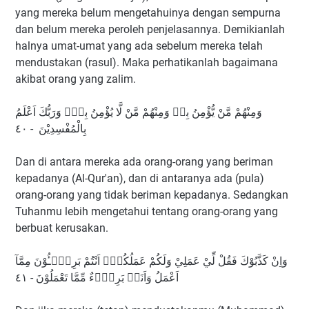
yang mereka belum mengetahuinya dengan sempurna
dan belum mereka peroleh penjelasannya. Demikianlah
halnya umat-umat yang ada sebelum mereka telah
mendustakan (rasul). Maka perhatikanlah bagaimana
akibat orang yang zalim.
وَمِنْهُمْ مَّنْ يُّؤْمِنُ بِهٖ وَمِنْهُمْ مَّنْ لَّا يُؤْمِنُ بِهٖۗ وَرَبُّكَ اَعْلَمُ
بِالْمُفْسِدِيْنَ - ٤٠
Dan di antara mereka ada orang-orang yang beriman
kepadanya (Al-Qur'an), dan di antaranya ada (pula)
orang-orang yang tidak beriman kepadanya. Sedangkan
Tuhanmu lebih mengetahui tentang orang-orang yang
berbuat kerusakan.
وَاِنْ كَذَّبُوْكَ فَقُلْ لِّيْ عَمَلِيْ وَلَكُمْ عَمَلُكُمْۚ اَنْتُمْ بَرِيْۤـُٔوْنَ مِمَّآ
اَعْمَلُ وَاَنَا۠ بَرِيْۤءٌ مِّمَّا تَعْمَلُوْنَ - ٤١