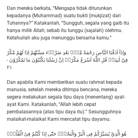
Dan mereka berkata, “Mengapa tidak diturunkan
kepadanya (Muhammad) suatu bukti (mukjizat) dari
Tuhannya?” Katakanlah, “Sungguh, segala yang gaib itu
hanya milik Allah; sebab itu tunggu (sajalah) olehmu.
Ketahuilah aku juga menunggu bersama kamu.”
وَاِذَآ اَذَقْنَا النَّاسَ رَحْمَةً مِّنْۢ بَعْدِ ضَرَّاۤءَ مَسَّتْهُمْ اِذَا لَهُمْ مَّكْرٌ
فِيْٓ اٰيٰتِنَاۗ قُلِ اللّٰهُ اَسْرَعُ مَكْرًاۗ اِنَّ رُسُلَنَا يَكْتُبُوْنَ مَا تَمْكُرُوْنَ -
٢١
Dan apabila Kami memberikan suatu rahmat kepada
manusia, setelah mereka ditimpa bencana, mereka
segera melakukan segala tipu daya (menentang) ayat-
ayat Kami. Katakanlah, “Allah lebih cepat
pembalasannya (atas tipu daya itu).” Sesungguhnya
malaikat-malaikat Kami mencatat tipu dayamu.
هُوَ الَّذِيْ يُسَيِّرُكُمْ فِى الْبَرِّ وَالْبَحْرِۗ حَتّٰٓى اِذَا كُنْتُمْ فِىْ الْفُلْكِۚ