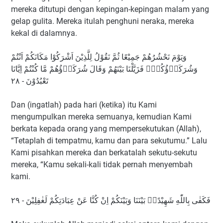
mereka ditutupi dengan kepingan-kepingan malam yang
gelap gulita. Mereka itulah penghuni neraka, mereka
kekal di dalamnya.
وَيَوْمَ نَحْشُرُهُمْ جَمِيْعًا ثُمَّ نَقُوْلُ لِلَّذِيْنَ اَشْرَكُوْا مَكَانَكُمْ اَنْتُمْ
وَشُرَكَاۤؤُكُمْۚ فَزَيَّلْنَا بَيْنَهُمْ وَقَالَ شُرَكَاۤؤُهُمْ مَّا كُنْتُمْ اِيَّانَا
تَعْبُدُوْنَ - ٢٨
Dan (ingatlah) pada hari (ketika) itu Kami
mengumpulkan mereka semuanya, kemudian Kami
berkata kepada orang yang mempersekutukan (Allah),
“Tetaplah di tempatmu, kamu dan para sekutumu.” Lalu
Kami pisahkan mereka dan berkatalah sekutu-sekutu
mereka, “Kamu sekali-kali tidak pernah menyembah
kami.
فَكَفٰى بِاللّٰهِ شَهِيْدًاۢ بَيْنَنَا وَبَيْنَكُمْ اِنْ كُنَّا عَنْ عِبَادَتِكُمْ لَغٰفِلِيْنَ - ٢٩