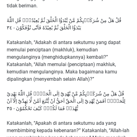
tidak beriman.
قُلْ هَلْ مِنْ شُرَكَاۤىِٕكُمْ مَّنْ يَّبْدَؤُا الْخَلْقَ ثُمَّ يُعِيْدُهٗۗ قُلِ اللّٰهُ
يَبْدَؤُا الْخَلْقَ ثُمَّ يُعِيْدُهٗ فَاَنّٰى تُؤْفَكُوْنَ - ٣٤
Katakanlah, “Adakah di antara sekutumu yang dapat
memulai penciptaan (makhluk), kemudian
mengulanginya (menghidupkannya) kembali?”
Katakanlah, “Allah memulai (penciptaan) makhluk,
kemudian mengulanginya. Maka bagaimana kamu
dipalingkan (menyembah selain Allah)?”
قُلْ هَلْ مِنْ شُرَكَاۤىِٕكُمْ مَّنْ يَّهْدِيْٓ اِلَى الْحَقِّۗ قُلِ اللّٰهُ يَهْدِيْ
لِلْحَقِّۗ اَفَمَنْ يَّهْدِيْٓ اِلَى الْحَقِّ اَحَقُّ اَنْ يُّتَّبَعَ اَمَّنْ لَّا يَهِدِّيْٓ اِلَّآ اَنْ
يُّهْدٰىۚ فَمَا لَكُمْۗ كَيْفَ تَحْكُمُوْنَ - ٣٥
Katakanlah, “Apakah di antara sekutumu ada yang
membimbing kepada kebenaran?” Katakanlah, “Allah-lah