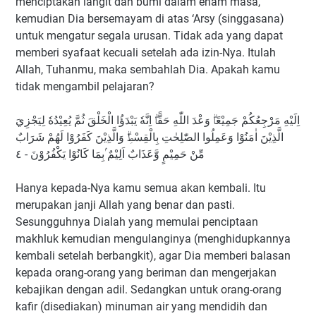
menciptakan langit dan bumi dalam enam masa,
kemudian Dia bersemayam di atas ‘Arsy (singgasana)
untuk mengatur segala urusan. Tidak ada yang dapat
memberi syafaat kecuali setelah ada izin-Nya. Itulah
Allah, Tuhanmu, maka sembahlah Dia. Apakah kamu
tidak mengambil pelajaran?
اِلَيْهِ مَرْجِعُكُمْ جَمِيْعًاۗ وَعْدَ اللّٰهِ حَقًّاۗ اِنَّهٗ يَبْدَؤُا الْخَلْقَ ثُمَّ يُعِيْدُهٗ لِيَجْزِيَ
الَّذِيْنَ اٰمَنُوْا وَعَمِلُوا الصّٰلِحٰتِ بِالْقِسْطِۗ وَالَّذِيْنَ كَفَرُوْا لَهُمْ شَرَابٌ
مِّنْ حَمِيْمٍ وَّعَذَابٌ اَلِيْمٌ ۢبِمَا كَانُوْا يَكْفُرُوْنَ - ٤
Hanya kepada-Nya kamu semua akan kembali. Itu
merupakan janji Allah yang benar dan pasti.
Sesungguhnya Dialah yang memulai penciptaan
makhluk kemudian mengulanginya (menghidupkannya
kembali setelah berbangkit), agar Dia memberi balasan
kepada orang-orang yang beriman dan mengerjakan
kebajikan dengan adil. Sedangkan untuk orang-orang
kafir (disediakan) minuman air yang mendidih dan