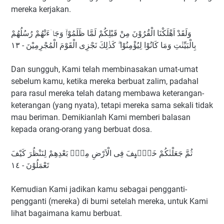
mereka kerjakan.
وَلَقَدْ اَهْلَكْنَا الْقُرُوْنَ مِنْ قَبْلِكُمْ لَمَّا ظَلَمُوْاۙ وَجَاۤءَتْهُمْ رُسُلُهُمْ
بِالْبَيِّنٰتِ وَمَا كَانُوْا لِيُؤْمِنُوْا ۗ كَذٰلِكَ نَجْزِى الْقَوْمَ الْمُجْرِمِيْنَ - ١٣
Dan sungguh, Kami telah membinasakan umat-umat
sebelum kamu, ketika mereka berbuat zalim, padahal
para rasul mereka telah datang membawa keterangan-
keterangan (yang nyata), tetapi mereka sama sekali tidak
mau beriman. Demikianlah Kami memberi balasan
kepada orang-orang yang berbuat dosa.
ثُمَّ جَعَلْنٰكُمْ خَلٰۤىِٕفَ فِى الْاَرْضِ مِنْۢ بَعْدِهِمْ لِنَنْظُرَ كَيْفَ
تَعْمَلُوْنَ - ١٤
Kemudian Kami jadikan kamu sebagai pengganti-
pengganti (mereka) di bumi setelah mereka, untuk Kami
lihat bagaimana kamu berbuat.