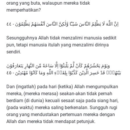
orang yang buta, walaupun mereka tidak
memperhatikan?
اِنَّ اللّٰهَ لَا يَظْلِمُ النَّاسَ شَيْـًٔا وَّلٰكِنَّ النَّاسَ اَنْفُسَهُمْ يَظْلِمُوْنَ - ٤٤
Sesungguhnya Allah tidak menzalimi manusia sedikit
pun, tetapi manusia itulah yang menzalimi dirinya
sendiri.
وَيَوْمَ يَحْشُرُهُمْ كَاَنْ لَّمْ يَلْبَثُوْٓا اِلَّا سَاعَةً مِّنَ النَّهَارِ يَتَعَارَفُوْنَ
بَيْنَهُمْۗ قَدْ خَسِرَ الَّذِيْنَ كَذَّبُوْا بِلِقَاۤءِ اللّٰهِ وَمَا كَانُوْا مُهْتَدِيْنَ - ٤٥
Dan (ingatlah) pada hari (ketika) Allah mengumpulkan
mereka, (mereka merasa) seakan-akan tidak pernah
berdiam (di dunia) kecuali sesaat saja pada siang hari,
(pada waktu) mereka saling berkenalan. Sungguh rugi
orang yang mendustakan pertemuan mereka dengan
Allah dan mereka tidak mendapat petunjuk.