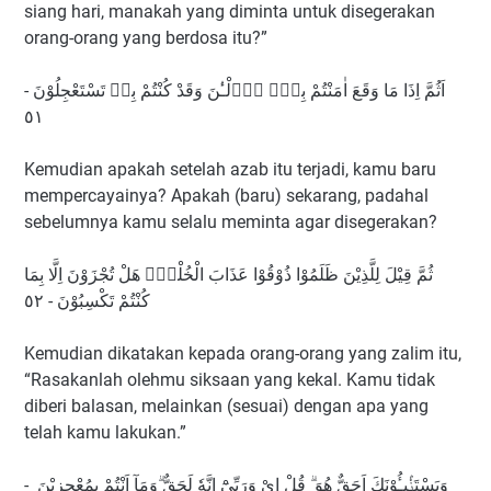
siang hari, manakah yang diminta untuk disegerakan
orang-orang yang berdosa itu?”
اَثُمَّ اِذَا مَا وَقَعَ اٰمَنْتُمْ بِهٖۗ اٰۤلْـٰٔنَ وَقَدْ كُنْتُمْ بِهٖ تَسْتَعْجِلُوْنَ -
٥١
Kemudian apakah setelah azab itu terjadi, kamu baru
mempercayainya? Apakah (baru) sekarang, padahal
sebelumnya kamu selalu meminta agar disegerakan?
ثُمَّ قِيْلَ لِلَّذِيْنَ ظَلَمُوْا ذُوْقُوْا عَذَابَ الْخُلْدِۚ هَلْ تُجْزَوْنَ اِلَّا بِمَا
كُنْتُمْ تَكْسِبُوْنَ - ٥٢
Kemudian dikatakan kepada orang-orang yang zalim itu,
“Rasakanlah olehmu siksaan yang kekal. Kamu tidak
diberi balasan, melainkan (sesuai) dengan apa yang
telah kamu lakukan.”
وَيَسْتَنْۢبِـُٔوْنَكَ اَحَقٌّ هُوَ ۗ قُلْ اِيْ وَرَبِّيْٓ اِنَّهٗ لَحَقٌّ ۗوَمَآ اَنْتُمْ بِمُعْجِزِيْنَ -