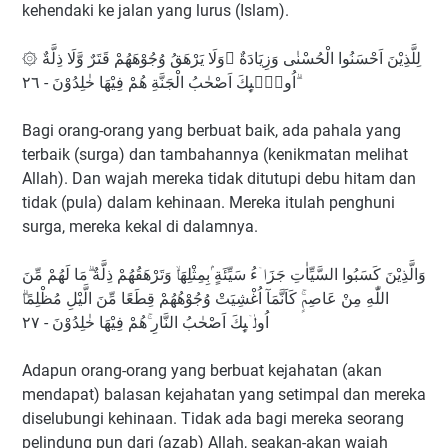
kehendaki ke jalan yang lurus (Islam).
۞ لِلَّذِيْنَ اَحْسَنُوا الْحُسْنٰى وَزِيَادَةٌ ۗوَلَا يَرْهَقُ وُجُوْهَهُمْ قَتَرٌ وَّلَا ذِلَّةٌ
ۗاُولٰۤىِٕكَ اَصْحٰبُ الْجَنَّةِ هُمْ فِيْهَا خٰلِدُوْنَ - ٢٦
Bagi orang-orang yang berbuat baik, ada pahala yang
terbaik (surga) dan tambahannya (kenikmatan melihat
Allah). Dan wajah mereka tidak ditutupi debu hitam dan
tidak (pula) dalam kehinaan. Mereka itulah penghuni
surga, mereka kekal di dalamnya.
وَالَّذِيْنَ كَسَبُوا السَّيِّاٰتِ جَزَاۤءُ سَيِّئَةٍ ۢبِمِثْلِهَاۙ وَتَرْهَقُهُمْ ذِلَّةٌ ۗمَا لَهُمْ مِّنَ
اللّٰهِ مِنْ عَاصِمٍۚ كَاَنَّمَآ اُغْشِيَتْ وُجُوْهُهُمْ قِطَعًا مِّنَ الَّيْلِ مُظْلِمًاۗ
اُولٰۤىِٕكَ اَصْحٰبُ النَّارِ ۚهُمْ فِيْهَا خٰلِدُوْنَ - ٢٧
Adapun orang-orang yang berbuat kejahatan (akan
mendapat) balasan kejahatan yang setimpal dan mereka
diselubungi kehinaan. Tidak ada bagi mereka seorang
pelindung pun dari (azab) Allah, seakan-akan wajah