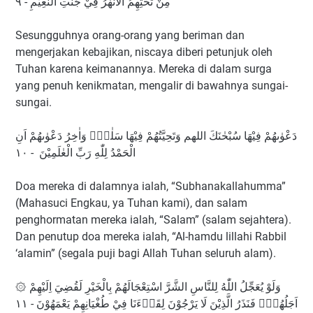
مِنْ تَحْتِهِمُ الْاَنْهٰرُ فِيْ جَنّٰتِ النَّعِيْمِ - ٩
Sesungguhnya orang-orang yang beriman dan
mengerjakan kebajikan, niscaya diberi petunjuk oleh
Tuhan karena keimanannya. Mereka di dalam surga
yang penuh kenikmatan, mengalir di bawahnya sungai-
sungai.
دَعْوٰىهُمْ فِيْهَا سُبْحٰنَكَ اللهم وَتَحِيَّتُهُمْ فِيْهَا سَلٰمٌۚ وَاٰخِرُ دَعْوٰىهُمْ اَنِ
الْحَمْدُ لِلّٰهِ رَبِّ الْعٰلَمِيْنَ - ١٠
Doa mereka di dalamnya ialah, “Subhanakallahumma”
(Mahasuci Engkau, ya Tuhan kami), dan salam
penghormatan mereka ialah, “Salam” (salam sejahtera).
Dan penutup doa mereka ialah, “Al-hamdu lillahi Rabbil
‘alamin” (segala puji bagi Allah Tuhan seluruh alam).
۞ وَلَوْ يُعَجِّلُ اللّٰهُ لِلنَّاسِ الشَّرَّ اسْتِعْجَالَهُمْ بِالْخَيْرِ لَقُضِيَ اِلَيْهِمْ
اَجَلُهُمْۗ فَنَذَرُ الَّذِيْنَ لَا يَرْجُوْنَ لِقَاۤءَنَا فِيْ طُغْيَانِهِمْ يَعْمَهُوْنَ - ١١