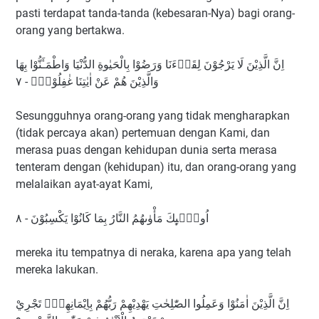
pasti terdapat tanda-tanda (kebesaran-Nya) bagi orang-
orang yang bertakwa.
اِنَّ الَّذِيْنَ لَا يَرْجُوْنَ لِقَاۤءَنَا وَرَضُوْا بِالْحَيٰوةِ الدُّنْيَا وَاطْمَـَٔنُّوْا بِهَا
وَالَّذِيْنَ هُمْ عَنْ اٰيٰتِنَا غٰفِلُوْنَۙ - ٧
Sesungguhnya orang-orang yang tidak mengharapkan
(tidak percaya akan) pertemuan dengan Kami, dan
merasa puas dengan kehidupan dunia serta merasa
tenteram dengan (kehidupan) itu, dan orang-orang yang
melalaikan ayat-ayat Kami,
اُولٰۤىِٕكَ مَأْوٰىهُمُ النَّارُ بِمَا كَانُوْا يَكْسِبُوْنَ - ٨
mereka itu tempatnya di neraka, karena apa yang telah
mereka lakukan.
اِنَّ الَّذِيْنَ اٰمَنُوْا وَعَمِلُوا الصّٰلِحٰتِ يَهْدِيْهِمْ رَبُّهُمْ بِاِيْمَانِهِمْۚ تَجْرِيْ