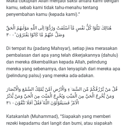
Maka cukuplah Allah menjadi saksi antara kami dengan
kamu, sebab kami tidak tahu-menahu tentang
penyembahan kamu (kepada kami).”
هُنَالِكَ تَبْلُوْا كُلُّ نَفْسٍ مَّآ اَسْلَفَتْ وَرُدُّوْٓا اِلَى اللّٰهِ مَوْلٰىهُمُ الْحَقِّ
وَضَلَّ عَنْهُمْ مَّا كَانُوْا يَفْتَرُوْنَ ࣖ - ٣٠
Di tempat itu (padang Mahsyar), setiap jiwa merasakan
pembalasan dari apa yang telah dikerjakannya (dahulu)
dan mereka dikembalikan kepada Allah, pelindung
mereka yang sebenarnya, dan lenyaplah dari mereka apa
(pelindung palsu) yang mereka ada-adakan.
قُلْ مَنْ يَّرْزُقُكُمْ مِّنَ السَّمَاۤءِ وَالْاَرْضِ اَمَّنْ يَّمْلِكُ السَّمْعَ وَالْاَبْصَارَ
وَمَنْ يُّخْرِجُ الْحَيَّ مِنَ الْمَيِّتِ وَيُخْرِجُ الْمَيِّتَ مِنَ الْحَيِّ وَمَنْ يُّدَبِّرُ
الْاَمْرَۗ فَسَيَقُوْلُوْنَ اللّٰهُ ۚفَقُلْ اَفَلَا تَتَّقُوْنَ - ٣١
Katakanlah (Muhammad), “Siapakah yang memberi
rezeki kepadamu dari langit dan bumi, atau siapakah