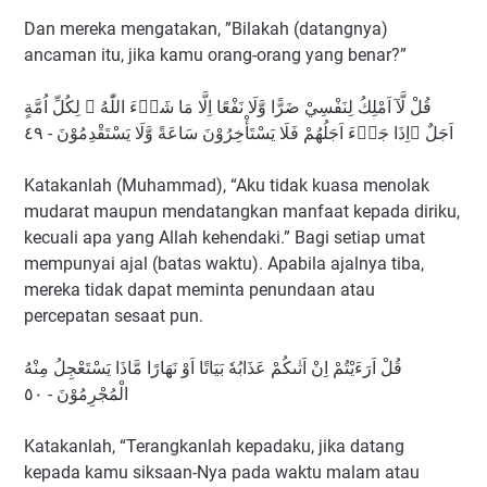
Dan mereka mengatakan, ”Bilakah (datangnya)
ancaman itu, jika kamu orang-orang yang benar?”
قُلْ لَّآ اَمْلِكُ لِنَفْسِيْ ضَرًّا وَّلَا نَفْعًا اِلَّا مَا شَاۤءَ اللّٰهُ ۗ لِكُلِّ اُمَّةٍ
اَجَلٌ ۚاِذَا جَاۤءَ اَجَلُهُمْ فَلَا يَسْتَأْخِرُوْنَ سَاعَةً وَّلَا يَسْتَقْدِمُوْنَ - ٤٩
Katakanlah (Muhammad), “Aku tidak kuasa menolak
mudarat maupun mendatangkan manfaat kepada diriku,
kecuali apa yang Allah kehendaki.” Bagi setiap umat
mempunyai ajal (batas waktu). Apabila ajalnya tiba,
mereka tidak dapat meminta penundaan atau
percepatan sesaat pun.
قُلْ اَرَءَيْتُمْ اِنْ اَتٰىكُمْ عَذَابُهٗ بَيَاتًا اَوْ نَهَارًا مَّاذَا يَسْتَعْجِلُ مِنْهُ
الْمُجْرِمُوْنَ - ٥٠
Katakanlah, “Terangkanlah kepadaku, jika datang
kepada kamu siksaan-Nya pada waktu malam atau