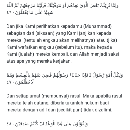
وَاِمَّا نُرِيَنَّكَ بَعْضَ الَّذِيْ نَعِدُهُمْ اَوْ نَتَوَفَّيَنَّكَ فَاِلَيْنَا مَرْجِعُهُمْ ثُمَّ اللّٰهُ
شَهِيْدٌ عَلٰى مَا يَفْعَلُوْنَ - ٤٦
Dan jika Kami perlihatkan kepadamu (Muhammad)
sebagian dari (siksaan) yang Kami janjikan kepada
mereka, (tentulah engkau akan melihatnya) atau (jika)
Kami wafatkan engkau (sebelum itu), maka kepada
Kami (jualah) mereka kembali, dan Allah menjadi saksi
atas apa yang mereka kerjakan.
وَلِكُلِّ اُمَّةٍ رَّسُوْلٌ ۚفَاِذَا جَاۤءَ رَسُوْلُهُمْ قُضِيَ بَيْنَهُمْ بِالْقِسْطِ وَهُمْ
لَا يُظْلَمُوْنَ - ٤٧
Dan setiap umat (mempunyai) rasul. Maka apabila rasul
mereka telah datang, diberlakukanlah hukum bagi
mereka dengan adil dan (sedikit pun) tidak dizalimi.
وَيَقُوْلُوْنَ مَتٰى هٰذَا الْوَعْدُ اِنْ كُنْتُمْ صٰدِقِيْنَ - ٤٨