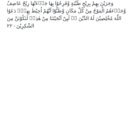
وَجَرَيْنَ بِهِمْ بِرِيْحٍ طَيِّبَةٍ وَّفَرِحُوْا بِهَا جَاۤءَتْهَا رِيْحٌ عَاصِفٌ
وَّجَاۤءَهُمُ الْمَوْجُ مِنْ كُلِّ مَكَانٍ وَّظَنُّوْٓا اَنَّهُمْ اُحِيْطَ بِهِمْۙ دَعَوُا
اللّٰهَ مُخْلِصِيْنَ لَهُ الدِّيْنَ ەۚ لَىِٕنْ اَنْجَيْتَنَا مِنْ هٰذِهٖ لَنَكُوْنَنَّ مِنَ
الشّٰكِرِيْنَ - ٢٢