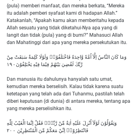
(pula) memberi manfaat, dan mereka berkata, “Mereka
itu adalah pemberi syafaat kami di hadapan Allah.”
Katakanlah, “Apakah kamu akan memberitahu kepada
Allah sesuatu yang tidak diketahui-Nya apa yang di
langit dan tidak (pula) yang di bumi?” Mahasuci Allah
dan Mahatinggi dari apa yang mereka persekutukan itu.
وَمَا كَانَ النَّاسُ اِلَّآ اُمَّةً وَّاحِدَةً فَاخْتَلَفُوْاۗ وَلَوْلَا كَلِمَةٌ سَبَقَتْ مِنْ
رَّبِّكَ لَقُضِيَ بَيْنَهُمْ فِيْمَا فِيْهِ يَخْتَلِفُوْنَ - ١٩
Dan manusia itu dahulunya hanyalah satu umat,
kemudian mereka berselisih. Kalau tidak karena suatu
ketetapan yang telah ada dari Tuhanmu, pastilah telah
diberi keputusan (di dunia) di antara mereka, tentang apa
yang mereka perselisihkan itu.
وَيَقُوْلُوْنَ لَوْلَآ اُنْزِلَ عَلَيْهِ اٰيَةٌ مِّنْ رَّبِّهٖۚ فَقُلْ اِنَّمَا الْغَيْبُ لِلّٰهِ
فَانْتَظِرُوْاۚ اِنِّيْ مَعَكُمْ مِّنَ الْمُنْتَظِرِيْنَ - ٢٠