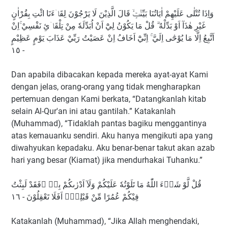
وَاِذَا تُتْلٰى عَلَيْهِمْ اٰيَاتُنَا بَيِّنٰتٍۙ قَالَ الَّذِيْنَ لَا يَرْجُوْنَ لِقَاۤءَنَا ائْتِ بِقُرْاٰنٍ
غَيْرِ هٰذَآ اَوْ بَدِّلْهُ ۗ قُلْ مَا يَكُوْنُ لِيْٓ اَنْ اُبَدِّلَهٗ مِنْ تِلْقَاۤئِ نَفْسِيْ ۚاِنْ
اَتَّبِعُ اِلَّا مَا يُوْحٰٓى اِلَيَّ ۚ اِنِّيْٓ اَخَافُ اِنْ عَصَيْتُ رَبِّيْ عَذَابَ يَوْمٍ عَظِيْمٍ
- ١٥
Dan apabila dibacakan kepada mereka ayat-ayat Kami
dengan jelas, orang-orang yang tidak mengharapkan
pertemuan dengan Kami berkata, “Datangkanlah kitab
selain Al-Qur'an ini atau gantilah.” Katakanlah
(Muhammad), “Tidaklah pantas bagiku menggantinya
atas kemauanku sendiri. Aku hanya mengikuti apa yang
diwahyukan kepadaku. Aku benar-benar takut akan azab
hari yang besar (Kiamat) jika mendurhakai Tuhanku.”
قُلْ لَّوْ شَاۤءَ اللّٰهُ مَا تَلَوْتُهٗ عَلَيْكُمْ وَلَآ اَدْرٰىكُمْ بِهٖ ۖفَقَدْ لَبِثْتُ
فِيْكُمْ عُمُرًا مِّنْ قَبْلِهٖۗ اَفَلَا تَعْقِلُوْنَ - ١٦
Katakanlah (Muhammad), “Jika Allah menghendaki,