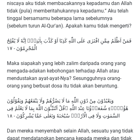
niscaya aku tidak membacakannya kepadamu dan Allah
tidak (pula) memberitahukannya kepadamu.” Aku telah
tinggal bersamamu beberapa lama sebelumnya
(sebelum turun Al-Qur'an). Apakah kamu tidak mengerti?
فَمَنْ اَظْلَمُ مِمَّنِ افْتَرٰى عَلَى اللّٰهِ كَذِبًا اَوْ كَذَّبَ بِاٰيٰتِهٖۗ اِنَّهٗ لَا يُفْلِحُ
الْمُجْرِمُوْنَ - ١٧
Maka siapakah yang lebih zalim daripada orang yang
mengada-adakan kebohongan terhadap Allah atau
mendustakan ayat-ayat-Nya? Sesungguhnya orang-
orang yang berbuat dosa itu tidak akan beruntung.
وَيَعْبُدُوْنَ مِنْ دُوْنِ اللّٰهِ مَا لَا يَضُرُّهُمْ وَلَا يَنْفَعُهُمْ وَيَقُوْلُوْنَ
هٰٓؤُلَاۤءِ شُفَعَاۤؤُنَا عِنْدَ اللّٰهِ ۗقُلْ اَتُنَبِّـُٔوْنَ اللّٰهَ بِمَا لَا يَعْلَمُ فِى
السَّمٰوٰتِ وَلَا فِى الْاَرْضِۗ سُبْحٰنَهٗ وَتَعٰلٰى عَمَّا يُشْرِكُوْنَ - ١٨
Dan mereka menyembah selain Allah, sesuatu yang tidak
dapat mendatangkan bencana kepada mereka dan tidak