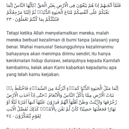
فَلَمَّآ اَنْجٰىهُمْ اِذَا هُمْ يَبْغُوْنَ فِى الْاَرْضِ بِغَيْرِ الْحَقِّ ۗيٰٓاَيُّهَا النَّاسُ اِنَّمَا
بَغْيُكُمْ عَلٰٓى اَنْفُسِكُمْ مَّتَاعَ الْحَيٰوةِ الدُّنْيَاۖ ثُمَّ اِلَيْنَا مَرْجِعُكُمْ
فَنُنَبِّئُكُمْ بِمَا كُنْتُمْ تَعْمَلُوْنَ - ٢٣
Tetapi ketika Allah menyelamatkan mereka, malah
mereka berbuat kezaliman di bumi tanpa (alasan) yang
benar. Wahai manusia! Sesungguhnya kezalimanmu
bahayanya akan menimpa dirimu sendiri; itu hanya
kenikmatan hidup duniawi, selanjutnya kepada Kamilah
kembalimu, kelak akan Kami kabarkan kepadamu apa
yang telah kamu kerjakan.
اِنَّمَا مَثَلُ الْحَيٰوةِ الدُّنْيَا كَمَاۤءٍ اَنْزَلْنٰهُ مِنَ السَّمَاۤءِ فَاخْتَلَطَ بِهٖ
نَبَاتُ الْاَرْضِ مِمَّا يَأْكُلُ النَّاسُ وَالْاَنْعَامُ ۗحَتّٰٓى اِذَآ اَخَذَتِ الْاَرْضُ
زُخْرُفَهَا وَازَّيَّنَتْ وَظَنَّ اَهْلُهَآ اَنَّهُمْ قٰدِرُوْنَ عَلَيْهَآ اَتٰىهَآ اَمْرُنَا لَيْلًا اَوْ
نَهَارًا فَجَعَلْنٰهَا حَصِيْدًا كَاَنْ لَّمْ تَغْنَ بِالْاَمْسِۗ كَذٰلِكَ نُفَصِّلُ الْاٰيٰتِ
لِقَوْمٍ يَّتَفَكَّرُوْنَ - ٢٤