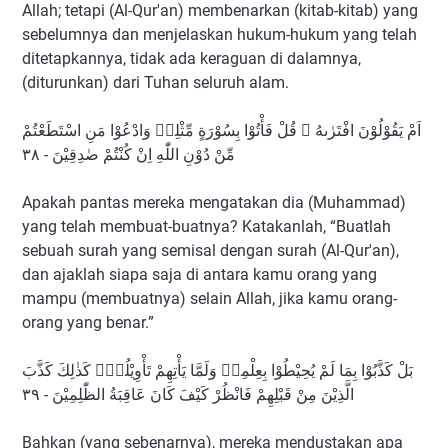
Allah; tetapi (Al-Qur'an) membenarkan (kitab-kitab) yang
sebelumnya dan menjelaskan hukum-hukum yang telah
ditetapkannya, tidak ada keraguan di dalamnya,
(diturunkan) dari Tuhan seluruh alam.
اَمْ يَقُوْلُوْنَ افْتَرٰىهُ ۗ قُلْ فَأْتُوْا بِسُوْرَةٍ مِّثْلِهٖ وَادْعُوْا مَنِ اسْتَطَعْتُمْ
مِّنْ دُوْنِ اللّٰهِ اِنْ كُنْتُمْ صٰدِقِيْنَ - ٣٨
Apakah pantas mereka mengatakan dia (Muhammad)
yang telah membuat-buatnya? Katakanlah, “Buatlah
sebuah surah yang semisal dengan surah (Al-Qur'an),
dan ajaklah siapa saja di antara kamu orang yang
mampu (membuatnya) selain Allah, jika kamu orang-
orang yang benar.”
بَلْ كَذَّبُوْا بِمَا لَمْ يُحِيْطُوْا بِعِلْمِهٖ وَلَمَّا يَأْتِهِمْ تَأْوِيْلُهٗۗ كَذٰلِكَ كَذَّبَ
الَّذِيْنَ مِنْ قَبْلِهِمْ فَانْظُرْ كَيْفَ كَانَ عَاقِبَةُ الظّٰلِمِيْنَ - ٣٩
Bahkan (yang sebenarnya), mereka mendustakan apa