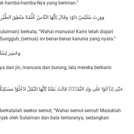
nyak hamba-hamba-Nya yang beriman.”
وَوَرِثَ سُلَيْمٰنُ دَاوٗدَ وَقَالَ يٰٓاَيُّهَا النَّاسُ عُلِّمْنَا مَنْطِقَ الطَّيْرِ
ulaiman) berkata, “Wahai manusia! Kami telah diajari
Sungguh, (semua) ini benar-benar karunia yang nyata.”
وَحُشِرَ لِسُلَيْ
 dari jin, manusia dan burung, lalu mereka berbaris
حَتّٰىٓ اِذَآ اَتَوْا عَلٰى وَادِ النَّمْلِۙ قَالَتْ نَمْلَةٌ يّٰٓاَيُّهَا النَّمْلُ ادْخُلُوْا م -
 berkatalah seekor semut, “Wahai semut-semut! Masuklah
njak oleh Sulaiman dan bala tentaranya, sedangkan