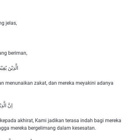
g jelas,
ang beriman,
الَّذِيْنَ يُقِي
dan menunaikan zakat, dan mereka meyakini adanya
اِنَّ الَّذِ
epada akhirat, Kami jadikan terasa indah bagi mereka
ingga mereka bergelimang dalam kesesatan.