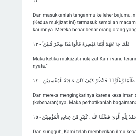
١٢
Dan masukkanlah tanganmu ke leher bajumu, nisc
(Kedua mukjizat ini) termasuk sembilan macam
kaumnya. Mereka benar-benar orang-orang yang 
فَلَمَّا جَاۤءَتْهُمْ اٰيٰتُنَا مُبْصِرَةً قَالُوْا هٰذَا سِحْرٌ مُّبِيْنٌ ۚ - ١٣
Maka ketika mukjizat-mukjizat Kami yang terang
nyata.”
ُمْ ظُلْمًا وَّعُلُوًّاۗ فَانْظُرْ كَيْفَ كَانَ عَاقِبَةُ الْمُفْسِدِيْنَ - ١٤
Dan mereka mengingkarinya karena kezaliman 
(kebenaran)nya. Maka perhatikanlah bagaimana
مْدُ لِلّٰهِ الَّذِيْ فَضَّلَنَا عَلٰى كَثِيْرٍ مِّنْ عِبَادِهِ الْمُؤْمِنِيْنَ - ١٥
Dan sungguh, Kami telah memberikan ilmu kep