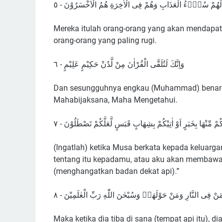
لَهُمْ سُوْۤءُ الْعَذَابِ وَهُمْ فِى الْاٰخِرَةِ هُمُ الْاَخْسَرُوْنَ - ٥
Mereka itulah orang-orang yang akan mendapat 
orang-orang yang paling rugi.
وَاِنَّكَ لَتُلَقَّى الْقُرْاٰنَ مِنْ لَّدُنْ حَكِيْمٍ عَلِيْمٍ - ٦
Dan sesungguhnya engkau (Muhammad) benar-bena
Mahabijaksana, Maha Mengetahui.
مِّنْهَا بِخَبَرٍ اَوْ اٰتِيْكُمْ بِشِهَابٍ قَبَسٍ لَّعَلَّكُمْ تَصْطَلُوْنَ - ٧
(Ingatlah) ketika Musa berkata kepada keluarg
tentang itu kepadamu, atau aku akan membawa
(menghangatkan badan dekat api).”
ْ فِى النَّارِ وَمَنْ حَوْلَهَاۗ وَسُبْحٰنَ اللّٰهِ رَبِّ الْعٰلَمِيْنَ - ٨
Maka ketika dia tiba di sana (tempat api itu), d