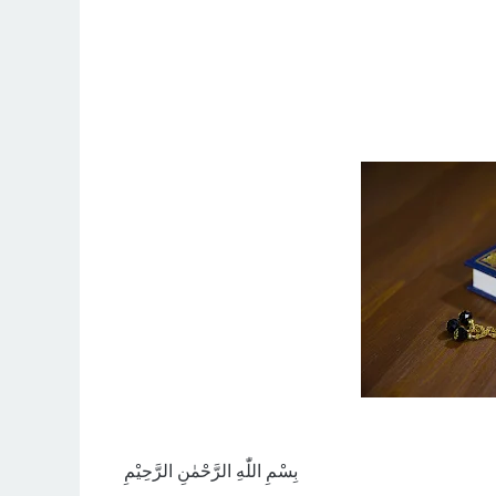
بِسْمِ اللّٰهِ الرَّحْمٰنِ الرَّحِيْمِ