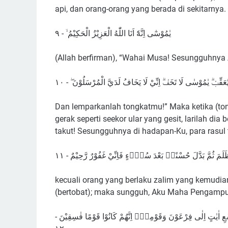
api, dan orang-orang yang berada di sekitarnya.
يٰمُوْسٰٓى اِنَّهٗٓ اَنَا اللّٰهُ الْعَزِيْزُ الْحَكِيْمُ ۙ - ٩
(Allah berfirman), “Wahai Musa! Sesungguhnya
 يُعَقِّبْۗ يٰمُوْسٰى لَا تَخَفْۗ اِنِّيْ لَا يَخَافُ لَدَيَّ الْمُرْسَلُوْنَ ۖ - ١٠
Dan lemparkanlah tongkatmu!” Maka ketika (ton
gerak seperti seekor ular yang gesit, larilah d
takut! Sesungguhnya di hadapan-Ku, para rasul t
ظَلَمَ ثُمَّ بَدَّلَ حُسْنًاۢ بَعْدَ سُوْۤءٍ فَاِنِّيْ غَفُوْرٌ رَّحِيْمٌ - ١١
kecuali orang yang berlaku zalim yang kemudia
(bertobat); maka sungguh, Aku Maha Pengamp
اٰيٰتٍ اِلٰى فِرْعَوْنَ وَقَوْمِهٖۚ اِنَّهُمْ كَانُوْا قَوْمًا فٰسِقِيْنَ