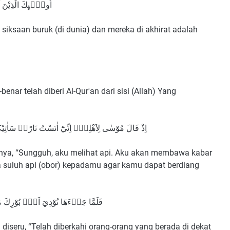
اُولٰۤىِٕكَ الَّذِيْنَ 
siksaan buruk (di dunia) dan mereka di akhirat adalah
r telah diberi Al-Qur'an dari sisi (Allah) Yang
اِذْ قَالَ مُوْسٰى لِاَهْلِهٖٓ اِنِّيْٓ اٰنَسْتُ نَارًاۗ سَاٰتِيْكُمْ 
anya, “Sungguh, aku melihat api. Aku akan membawa kabar
 suluh api (obor) kepadamu agar kamu dapat berdiang
فَلَمَّا جَاۤءَهَا نُوْدِيَ اَنْۢ بُوْرِكَ مَن
ia diseru, “Telah diberkahi orang-orang yang berada di dekat