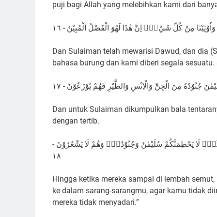
puji bagi Allah yang melebihkan kami dari ba
 وَاُوْتِيْنَا مِنْ كُلِّ شَيْءٍۗ اِنَّ هٰذَا لَهُوَ الْفَضْلُ الْمُبِيْنُ - ١٦
Dan Sulaiman telah mewarisi Dawud, dan dia (S
bahasa burung dan kami diberi segala sesuatu. 
مٰنَ جُنُوْدُهٗ مِنَ الْجِنِّ وَالْاِنْسِ وَالطَّيْرِ فَهُمْ يُوْزَعُوْنَ - ١٧
Dan untuk Sulaiman dikumpulkan bala tentaranya
dengan tertib.
َسٰكِنَكُمْۚ لَا يَحْطِمَنَّكُمْ سُلَيْمٰنُ وَجُنُوْدُهٗۙ وَهُمْ لَا يَشْعُرُوْنَ
١٨
Hingga ketika mereka sampai di lembah semut,
ke dalam sarang-sarangmu, agar kamu tidak dii
mereka tidak menyadari.”