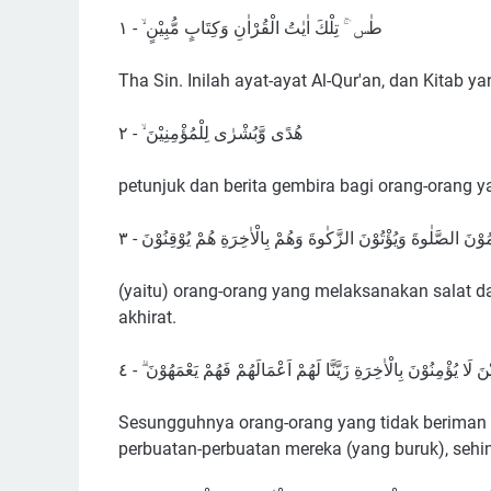
طٰسۤ ۚ تِلْكَ اٰيٰتُ الْقُرْاٰنِ وَكِتَابٍ مُّبِيْنٍ ۙ - ١
Tha Sin. Inilah ayat-ayat Al-Qur'an, dan Kitab yan
هُدًى وَّبُشْرٰى لِلْمُؤْمِنِيْنَ ۙ - ٢
petunjuk dan berita gembira bagi orang-orang y
ْمُوْنَ الصَّلٰوةَ وَيُؤْتُوْنَ الزَّكٰوةَ وَهُمْ بِالْاٰخِرَةِ هُمْ يُوْقِنُوْنَ - ٣
(yaitu) orang-orang yang melaksanakan salat 
akhirat.
يْنَ لَا يُؤْمِنُوْنَ بِالْاٰخِرَةِ زَيَّنَّا لَهُمْ اَعْمَالَهُمْ فَهُمْ يَعْمَهُوْنَ ۗ - ٤
Sesungguhnya orang-orang yang tidak beriman k
perbuatan-perbuatan mereka (yang buruk), seh