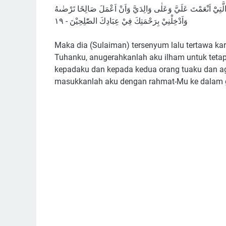
لَّتِيْٓ اَنْعَمْتَ عَلَيَّ وَعَلٰى وَالِدَيَّ وَاَنْ اَعْمَلَ صَالِحًا تَرْضٰىهُ
وَاَدْخِلْنِيْ بِرَحْمَتِكَ فِيْ عِبَادِكَ الصّٰلِحِيْنَ - ١٩
Maka dia (Sulaiman) tersenyum lalu tertawa kar
Tuhanku, anugerahkanlah aku ilham untuk teta
kepadaku dan kepada kedua orang tuaku dan ag
masukkanlah aku dengan rahmat-Mu ke dalam 