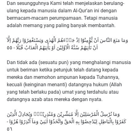
Dan sesungguhnya Kami telah menjelaskan berulang-
ulang kepada manusia dalam Al-Qur'an ini dengan
bermacam-macam perumpamaan. Tetapi manusia
adalah memang yang paling banyak membantah.
وَمَا مَنَعَ النَّاسَ اَنْ يُّؤْمِنُوْٓا اِذْ جَاۤءَهُمُ الْهُدٰى وَيَسْتَغْفِرُوْا رَبَّهُمْ اِلَّآ
اَنْ تَأْتِيَهُمْ سُنَّةُ الْاَوَّلِيْنَ اَوْ يَأْتِيَهُمُ الْعَذَابُ قُبُلًا - ٥٥
Dan tidak ada (sesuatu pun) yang menghalangi manusia
untuk beriman ketika petunjuk telah datang kepada
mereka dan memohon ampunan kepada Tuhannya,
kecuali (keinginan menanti) datangnya hukum (Allah
yang telah berlaku pada) umat yang terdahulu atau
datangnya azab atas mereka dengan nyata.
وَمَا نُرْسِلُ الْمُرْسَلِيْنَ اِلَّا مُبَشِّرِيْنَ وَمُنْذِرِيْنَۚ وَيُجَادِلُ الَّذِيْنَ
كَفَرُوْا بِالْبَاطِلِ لِيُدْحِضُوْا بِهِ الْحَقَّ وَاتَّخَذُوْٓا اٰيٰتِيْ وَمَآ اُنْذِرُوْا هُزُوًا -
٥٦