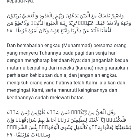
kepada-Nya.
وَاصْبِرْ نَفْسَكَ مَعَ الَّذِيْنَ يَدْعُوْنَ رَبَّهُمْ بِالْغَدٰوةِ وَالْعَشِيِّ يُرِيْدُوْنَ
وَجْهَهٗ وَلَا تَعْدُ عَيْنٰكَ عَنْهُمْۚ تُرِيْدُ زِيْنَةَ الْحَيٰوةِ الدُّنْيَاۚ وَلَا تُطِعْ مَنْ
اَغْفَلْنَا قَلْبَهٗ عَنْ ذِكْرِنَا وَاتَّبَعَ هَوٰىهُ وَكَانَ اَمْرُهٗ فُرُطًا - ٢٨
Dan bersabarlah engkau (Muhammad) bersama orang
yang menyeru Tuhannya pada pagi dan senja hari
dengan mengharap keridaan-Nya; dan janganlah kedua
matamu berpaling dari mereka (karena) mengharapkan
perhiasan kehidupan dunia; dan janganlah engkau
mengikuti orang yang hatinya telah Kami lalaikan dari
mengingat Kami, serta menuruti keinginannya dan
keadaannya sudah melewati batas.
وَقُلِ الْحَقُّ مِنْ رَّبِّكُمْۗ فَمَنْ شَاۤءَ فَلْيُؤْمِنْ وَّمَنْ شَاۤءَ
فَلْيَكْفُرْۚ اِنَّآ اَعْتَدْنَا لِلظّٰلِمِيْنَ نَارًاۙ اَحَاطَ بِهِمْ سُرَادِقُهَاۗ وَاِنْ
يَّسْتَغِيْثُوْا يُغَاثُوْا بِمَاۤءٍ كَالْمُهْلِ يَشْوِى الْوُجُوْهَۗ بِئْسَ الشَّرَابُۗ
وَسَاۤءَتْ مُرْتَفَقًا - ٢٩