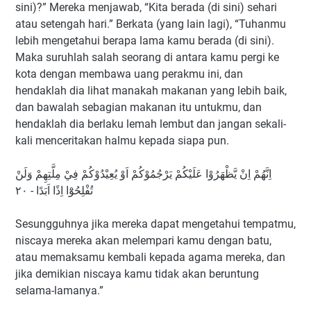
sini)?” Mereka menjawab, “Kita berada (di sini) sehari
atau setengah hari.” Berkata (yang lain lagi), “Tuhanmu
lebih mengetahui berapa lama kamu berada (di sini).
Maka suruhlah salah seorang di antara kamu pergi ke
kota dengan membawa uang perakmu ini, dan
hendaklah dia lihat manakah makanan yang lebih baik,
dan bawalah sebagian makanan itu untukmu, dan
hendaklah dia berlaku lemah lembut dan jangan sekali-
kali menceritakan halmu kepada siapa pun.
اِنَّهُمْ اِنْ يَّظْهَرُوْا عَلَيْكُمْ يَرْجُمُوْكُمْ اَوْ يُعِيْدُوْكُمْ فِيْ مِلَّتِهِمْ وَلَنْ
تُفْلِحُوْٓا اِذًا اَبَدًا - ٢٠
Sesungguhnya jika mereka dapat mengetahui tempatmu,
niscaya mereka akan melempari kamu dengan batu,
atau memaksamu kembali kepada agama mereka, dan
jika demikian niscaya kamu tidak akan beruntung
selama-lamanya.”