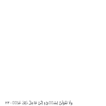
وَلَا تَقُوْلَنَّ لِشَا۟يْءٍ اِنِّيْ فَاعِلٌ ذٰلِكَ غَدًاۙ - ٢٣