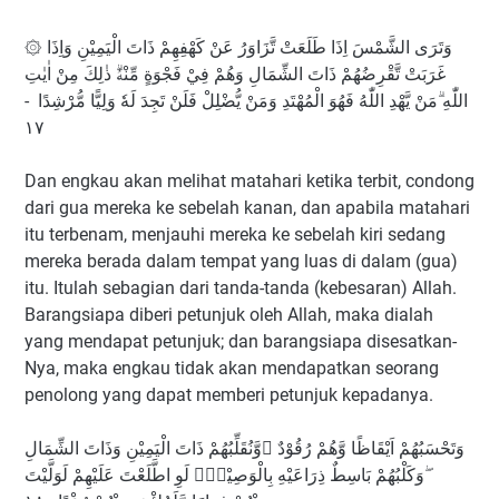
۞ وَتَرَى الشَّمْسَ اِذَا طَلَعَتْ تَّزَاوَرُ عَنْ كَهْفِهِمْ ذَاتَ الْيَمِيْنِ وَاِذَا
غَرَبَتْ تَّقْرِضُهُمْ ذَاتَ الشِّمَالِ وَهُمْ فِيْ فَجْوَةٍ مِّنْهُۗ ذٰلِكَ مِنْ اٰيٰتِ
اللّٰهِ ۗمَنْ يَّهْدِ اللّٰهُ فَهُوَ الْمُهْتَدِ وَمَنْ يُّضْلِلْ فَلَنْ تَجِدَ لَهٗ وَلِيًّا مُّرْشِدًا -
١٧
Dan engkau akan melihat matahari ketika terbit, condong
dari gua mereka ke sebelah kanan, dan apabila matahari
itu terbenam, menjauhi mereka ke sebelah kiri sedang
mereka berada dalam tempat yang luas di dalam (gua)
itu. Itulah sebagian dari tanda-tanda (kebesaran) Allah.
Barangsiapa diberi petunjuk oleh Allah, maka dialah
yang mendapat petunjuk; dan barangsiapa disesatkan-
Nya, maka engkau tidak akan mendapatkan seorang
penolong yang dapat memberi petunjuk kepadanya.
وَتَحْسَبُهُمْ اَيْقَاظًا وَّهُمْ رُقُوْدٌ ۖوَّنُقَلِّبُهُمْ ذَاتَ الْيَمِيْنِ وَذَاتَ الشِّمَالِ
ۖوَكَلْبُهُمْ بَاسِطٌ ذِرَاعَيْهِ بِالْوَصِيْدِۗ لَوِ اطَّلَعْتَ عَلَيْهِمْ لَوَلَّيْتَ