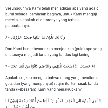
Sesungguhnya Kami telah menjadikan apa yang ada di
bumi sebagai perhiasan baginya, untuk Kami menguji
mereka, siapakah di antaranya yang terbaik
perbuatannya.
وَاِنَّا لَجَاعِلُوْنَ مَا عَلَيْهَا صَعِيْدًا جُرُزًاۗ - ٨
Dan Kami benar-benar akan menjadikan (pula) apa yang
di atasnya menjadi tanah yang tandus lagi kering.
اَمْ حَسِبْتَ اَنَّ اَصْحٰبَ الْكَهْفِ وَالرَّقِيْمِ كَانُوْا مِنْ اٰيٰتِنَا عَجَبًا - ٩
Apakah engkau mengira bahwa orang yang mendiami
gua, dan (yang mempunyai) raqim itu, termasuk tanda-
tanda (kebesaran) Kami yang menakjubkan?
اِذْ اَوَى الْفِتْيَةُ اِلَى الْكَهْفِ فَقَالُوْا رَبَّنَآ اٰتِنَا مِنْ لَّدُنْكَ رَحْمَةً وَّهَيِّئْ لَنَا
مِنْ اَمْرِنَا رَشَدًا - ١٠