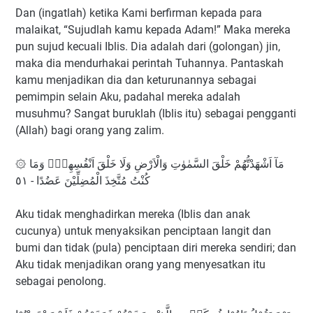
Dan (ingatlah) ketika Kami berfirman kepada para
malaikat, “Sujudlah kamu kepada Adam!” Maka mereka
pun sujud kecuali Iblis. Dia adalah dari (golongan) jin,
maka dia mendurhakai perintah Tuhannya. Pantaskah
kamu menjadikan dia dan keturunannya sebagai
pemimpin selain Aku, padahal mereka adalah
musuhmu? Sangat buruklah (Iblis itu) sebagai pengganti
(Allah) bagi orang yang zalim.
۞ مَآ اَشْهَدْتُّهُمْ خَلْقَ السَّمٰوٰتِ وَالْاَرْضِ وَلَا خَلْقَ اَنْفُسِهِمْۖ وَمَا
كُنْتُ مُتَّخِذَ الْمُضِلِّيْنَ عَضُدًا - ٥١
Aku tidak menghadirkan mereka (Iblis dan anak
cucunya) untuk menyaksikan penciptaan langit dan
bumi dan tidak (pula) penciptaan diri mereka sendiri; dan
Aku tidak menjadikan orang yang menyesatkan itu
sebagai penolong.