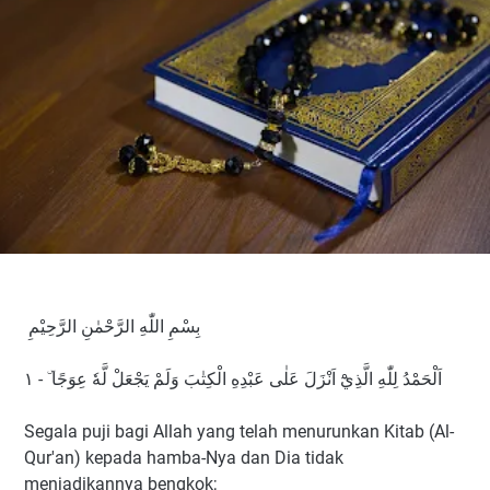
بِسْمِ اللّٰهِ الرَّحْمٰنِ الرَّحِيْمِ
اَلْحَمْدُ لِلّٰهِ الَّذِيْٓ اَنْزَلَ عَلٰى عَبْدِهِ الْكِتٰبَ وَلَمْ يَجْعَلْ لَّهٗ عِوَجًا ۜ - ١
Segala puji bagi Allah yang telah menurunkan Kitab (Al-
Qur'an) kepada hamba-Nya dan Dia tidak
menjadikannya bengkok;