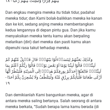
مِنْهُمْ فِرَارًا وَّلَمُلِئْتَ مِنْهُمْ رُعْبًا - ١٨
Dan engkau mengira mereka itu tidak tidur, padahal
mereka tidur; dan Kami bolak-balikkan mereka ke kanan
dan ke kiri, sedang anjing mereka membentangkan
kedua lengannya di depan pintu gua. Dan jika kamu
menyaksikan mereka tentu kamu akan berpaling
melarikan (diri) dari mereka dan pasti kamu akan
dipenuhi rasa takut terhadap mereka.
وَكَذٰلِكَ بَعَثْنٰهُمْ لِيَتَسَاۤءَلُوْا بَيْنَهُمْۗ قَالَ قَاۤىِٕلٌ مِّنْهُمْ كَمْ
لَبِثْتُمْۗ قَالُوْا لَبِثْنَا يَوْمًا اَوْ بَعْضَ يَوْمٍۗ قَالُوْا رَبُّكُمْ اَعْلَمُ بِمَا
لَبِثْتُمْۗ فَابْعَثُوْٓا اَحَدَكُمْ بِوَرِقِكُمْ هٰذِهٖٓ اِلَى الْمَدِيْنَةِ فَلْيَنْظُرْ اَيُّهَآ
اَزْكٰى طَعَامًا فَلْيَأْتِكُمْ بِرِزْقٍ مِّنْهُ وَلْيَتَلَطَّفْ وَلَا يُشْعِرَنَّ بِكُمْ اَحَدًا -
١٩
Dan demikianlah Kami bangunkan mereka, agar di
antara mereka saling bertanya. Salah seorang di antara
mereka berkata, “Sudah berapa lama kamu berada (di