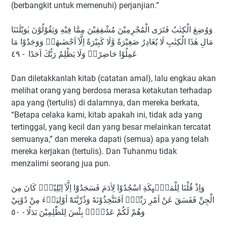
(berbangkit untuk memenuhi) perjanjian.”
وَوُضِعَ الْكِتٰبُ فَتَرَى الْمُجْرِمِيْنَ مُشْفِقِيْنَ مِمَّا فِيْهِ وَيَقُوْلُوْنَ يٰوَيْلَتَنَا
مَالِ هٰذَا الْكِتٰبِ لَا يُغَادِرُ صَغِيْرَةً وَّلَا كَبِيْرَةً اِلَّآ اَحْصٰىهَاۚ وَوَجَدُوْا مَا
عَمِلُوْا حَاضِرًاۗ وَلَا يَظْلِمُ رَبُّكَ اَحَدًا - ٤٩
Dan diletakkanlah kitab (catatan amal), lalu engkau akan
melihat orang yang berdosa merasa ketakutan terhadap
apa yang (tertulis) di dalamnya, dan mereka berkata,
“Betapa celaka kami, kitab apakah ini, tidak ada yang
tertinggal, yang kecil dan yang besar melainkan tercatat
semuanya,” dan mereka dapati (semua) apa yang telah
mereka kerjakan (tertulis). Dan Tuhanmu tidak
menzalimi seorang jua pun.
وَاِذْ قُلْنَا لِلْمَلٰۤىِٕكَةِ اسْجُدُوْا لِاٰدَمَ فَسَجَدُوْٓا اِلَّآ اِبْلِيْسَۗ كَانَ مِنَ
الْجِنِّ فَفَسَقَ عَنْ اَمْرِ رَبِّهٖۗ اَفَتَتَّخِذُوْنَهٗ وَذُرِّيَّتَهٗٓ اَوْلِيَاۤءَ مِنْ دُوْنِيْ
وَهُمْ لَكُمْ عَدُوٌّۗ بِئْسَ لِلظّٰلِمِيْنَ بَدَلًا - ٥٠