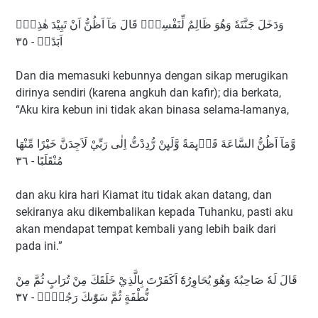
وَدَخَلَ جَنَّتَهٗ وَهُوَ ظَالِمٌ لِّنَفْسِهٖۚ قَالَ مَآ اَظُنُّ اَنْ تَبِيْدَ هٰذِهٖٓ
اَبَدًاۙ - ٣٥
Dan dia memasuki kebunnya dengan sikap merugikan
dirinya sendiri (karena angkuh dan kafir); dia berkata,
“Aku kira kebun ini tidak akan binasa selama-lamanya,
وَّمَآ اَظُنُّ السَّاعَةَ قَاۤىِٕمَةً وَّلَىِٕنْ رُّدِدْتُّ اِلٰى رَبِّيْ لَاَجِدَنَّ خَيْرًا مِّنْهَا
مُنْقَلَبًا - ٣٦
dan aku kira hari Kiamat itu tidak akan datang, dan
sekiranya aku dikembalikan kepada Tuhanku, pasti aku
akan mendapat tempat kembali yang lebih baik dari
pada ini.”
قَالَ لَهٗ صَاحِبُهٗ وَهُوَ يُحَاوِرُهٗٓ اَكَفَرْتَ بِالَّذِيْ خَلَقَكَ مِنْ تُرَابٍ ثُمَّ مِنْ
نُّطْفَةٍ ثُمَّ سَوّٰىكَ رَجُلًاۗ - ٣٧