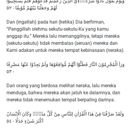
وَيَوْمَ يَقُوْلُ نَادُوْا شُرَكَاۤءِيَ الَّذِيْنَ زَعَمْتُمْ فَدَعَوْهُمْ فَلَمْ يَسْتَجِيْبُوْا
لَهُمْ وَجَعَلْنَا بَيْنَهُمْ مَّوْبِقًا - ٥٢
Dan (ingatlah) pada hari (ketika) Dia berfirman,
“Panggillah olehmu sekutu-sekutu-Ku yang kamu
anggap itu.” Mereka lalu memanggilnya, tetapi mereka
(sekutu-sekutu) tidak membalas (seruan) mereka dan
Kami adakan untuk mereka tempat kebinasaan (neraka).
وَرَاَ الْمُجْرِمُوْنَ النَّارَ فَظَنُّوْٓا اَنَّهُمْ مُّوَاقِعُوْهَا وَلَمْ يَجِدُوْا عَنْهَا مَصْرِفًا
- ٥٣
Dan orang yang berdosa melihat neraka, lalu mereka
menduga, bahwa mereka akan jatuh ke dalamnya, dan
mereka tidak menemukan tempat berpaling darinya.
وَلَقَدْ صَرَّفْنَا فِيْ هٰذَا الْقُرْاٰنِ لِلنَّاسِ مِنْ كُلِّ مَثَلٍۗ وَكَانَ الْاِنْسَانُ
اَكْثَرَ شَيْءٍ جَدَلًا - ٥٤