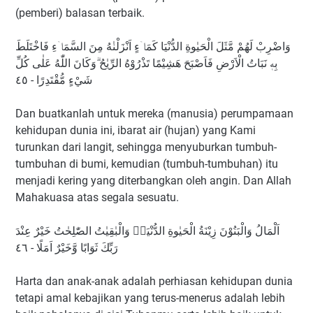
(pemberi) balasan terbaik.
وَاضْرِبْ لَهُمْ مَّثَلَ الْحَيٰوةِ الدُّنْيَا كَمَاۤءٍ اَنْزَلْنٰهُ مِنَ السَّمَاۤءِ فَاخْتَلَطَ
بِهٖ نَبَاتُ الْاَرْضِ فَاَصْبَحَ هَشِيْمًا تَذْرُوْهُ الرِّيٰحُ ۗوَكَانَ اللّٰهُ عَلٰى كُلِّ
شَيْءٍ مُّقْتَدِرًا - ٤٥
Dan buatkanlah untuk mereka (manusia) perumpamaan
kehidupan dunia ini, ibarat air (hujan) yang Kami
turunkan dari langit, sehingga menyuburkan tumbuh-
tumbuhan di bumi, kemudian (tumbuh-tumbuhan) itu
menjadi kering yang diterbangkan oleh angin. Dan Allah
Mahakuasa atas segala sesuatu.
اَلْمَالُ وَالْبَنُوْنَ زِيْنَةُ الْحَيٰوةِ الدُّنْيَاۚ وَالْبٰقِيٰتُ الصّٰلِحٰتُ خَيْرٌ عِنْدَ
رَبِّكَ ثَوَابًا وَّخَيْرٌ اَمَلًا - ٤٦
Harta dan anak-anak adalah perhiasan kehidupan dunia
tetapi amal kebajikan yang terus-menerus adalah lebih