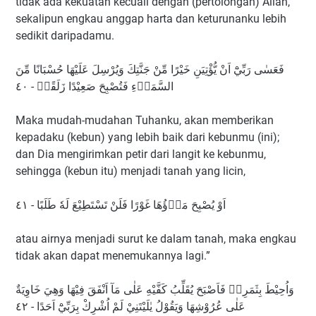
tidak ada kekuatan kecuali dengan (pertolongan) Allah,
sekalipun engkau anggap harta dan keturunanku lebih
sedikit daripadamu.
فَعَسٰى رَبِّيْٓ اَنْ يُّؤْتِيَنِ خَيْرًا مِّنْ جَنَّتِكَ وَيُرْسِلَ عَلَيْهَا حُسْبَانًا مِّنَ
السَّمَاۤءِ فَتُصْبِحَ صَعِيْدًا زَلَقًاۙ - ٤٠
Maka mudah-mudahan Tuhanku, akan memberikan
kepadaku (kebun) yang lebih baik dari kebunmu (ini);
dan Dia mengirimkan petir dari langit ke kebunmu,
sehingga (kebun itu) menjadi tanah yang licin,
اَوْ يُصْبِحَ مَاۤؤُهَا غَوْرًا فَلَنْ تَسْتَطِيْعَ لَهٗ طَلَبًا - ٤١
atau airnya menjadi surut ke dalam tanah, maka engkau
tidak akan dapat menemukannya lagi.”
وَاُحِيْطَ بِثَمَرِهٖ فَاَصْبَحَ يُقَلِّبُ كَفَّيْهِ عَلٰى مَآ اَنْفَقَ فِيْهَا وَهِيَ خَاوِيَةٌ
عَلٰى عُرُوْشِهَا وَيَقُوْلُ يٰلَيْتَنِيْ لَمْ اُشْرِكْ بِرَبِّيْٓ اَحَدًا - ٤٢