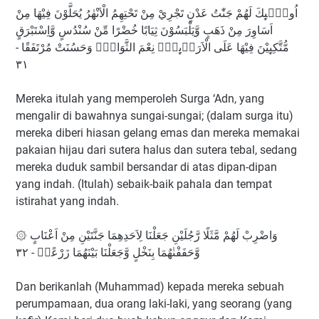
اُولٰۤىِٕكَ لَهُمْ جَنّٰتُ عَدْنٍ تَجْرِيْ مِنْ تَحْتِهِمُ الْاَنْهٰرُ يُحَلَّوْنَ فِيْهَا مِنْ
اَسَاوِرَ مِنْ ذَهَبٍ وَّيَلْبَسُوْنَ ثِيَابًا خُضْرًا مِّنْ سُنْدُسٍ وَّاِسْتَبْرَقٍ
مُّتَّكِىِٕيْنَ فِيْهَا عَلَى الْاَرَاۤىِٕكِۗ نِعْمَ الثَّوَابُۗ وَحَسُنَتْ مُرْتَفَقًا -
٣١
Mereka itulah yang memperoleh Surga ‘Adn, yang
mengalir di bawahnya sungai-sungai; (dalam surga itu)
mereka diberi hiasan gelang emas dan mereka memakai
pakaian hijau dari sutera halus dan sutera tebal, sedang
mereka duduk sambil bersandar di atas dipan-dipan
yang indah. (Itulah) sebaik-baik pahala dan tempat
istirahat yang indah.
۞ وَاضْرِبْ لَهُمْ مَّثَلًا رَّجُلَيْنِ جَعَلْنَا لِاَحَدِهِمَا جَنَّتَيْنِ مِنْ اَعْنَابٍ
وَّحَفَفْنٰهُمَا بِنَخْلٍ وَّجَعَلْنَا بَيْنَهُمَا زَرْعًاۗ - ٣٢
Dan berikanlah (Muhammad) kepada mereka sebuah
perumpamaan, dua orang laki-laki, yang seorang (yang