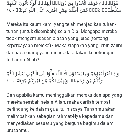
هٰٓؤُلَاۤءِ قَوْمُنَا اتَّخَذُوْا مِنْ دُوْنِهٖٓ اٰلِهَةًۗ لَوْلَا يَأْتُوْنَ عَلَيْهِمْ
بِسُلْطٰنٍۢ بَيِّنٍۗ فَمَنْ اَظْلَمُ مِمَّنِ افْتَرٰى عَلَى اللّٰهِ كَذِبًاۗ - ١٥
Mereka itu kaum kami yang telah menjadikan tuhan-
tuhan (untuk disembah) selain Dia. Mengapa mereka
tidak mengemukakan alasan yang jelas (tentang
kepercayaan mereka)? Maka siapakah yang lebih zalim
daripada orang yang mengada-adakan kebohongan
terhadap Allah?
وَاِذِ اعْتَزَلْتُمُوْهُمْ وَمَا يَعْبُدُوْنَ اِلَّا اللّٰهَ فَأْوٗٓا اِلَى الْكَهْفِ يَنْشُرْ لَكُمْ
رَبُّكُمْ مِّنْ رَّحْمَتِهٖ وَيُهَيِّئْ لَكُمْ مِّنْ اَمْرِكُمْ مِّرْفَقًا - ١٦
Dan apabila kamu meninggalkan mereka dan apa yang
mereka sembah selain Allah, maka carilah tempat
berlindung ke dalam gua itu, niscaya Tuhanmu akan
melimpahkan sebagian rahmat-Nya kepadamu dan
menyediakan sesuatu yang berguna bagimu dalam
urusanmu.