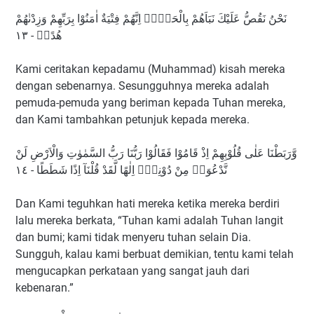
نَحْنُ نَقُصُّ عَلَيْكَ نَبَاَهُمْ بِالْحَقِّۗ اِنَّهُمْ فِتْيَةٌ اٰمَنُوْا بِرَبِّهِمْ وَزِدْنٰهُمْ
هُدًىۖ - ١٣
Kami ceritakan kepadamu (Muhammad) kisah mereka
dengan sebenarnya. Sesungguhnya mereka adalah
pemuda-pemuda yang beriman kepada Tuhan mereka,
dan Kami tambahkan petunjuk kepada mereka.
وَّرَبَطْنَا عَلٰى قُلُوْبِهِمْ اِذْ قَامُوْا فَقَالُوْا رَبُّنَا رَبُّ السَّمٰوٰتِ وَالْاَرْضِ لَنْ
نَّدْعُوَا۟ مِنْ دُوْنِهٖٓ اِلٰهًا لَّقَدْ قُلْنَآ اِذًا شَطَطًا - ١٤
Dan Kami teguhkan hati mereka ketika mereka berdiri
lalu mereka berkata, “Tuhan kami adalah Tuhan langit
dan bumi; kami tidak menyeru tuhan selain Dia.
Sungguh, kalau kami berbuat demikian, tentu kami telah
mengucapkan perkataan yang sangat jauh dari
kebenaran.”