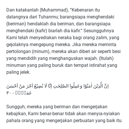
Dan katakanlah (Muhammad), “Kebenaran itu
datangnya dari Tuhanmu; barangsiapa menghendaki
(beriman) hendaklah dia beriman, dan barangsiapa
menghendaki (kafir) biarlah dia kafir.” Sesungguhnya
Kami telah menyediakan neraka bagi orang zalim, yang
gejolaknya mengepung mereka. Jika mereka meminta
pertolongan (minum), mereka akan diberi air seperti besi
yang mendidih yang menghanguskan wajah. (Itulah)
minuman yang paling buruk dan tempat istirahat yang
paling jelek.
اِنَّ الَّذِيْنَ اٰمَنُوْا وَعَمِلُوا الصّٰلِحٰتِ اِنَّا لَا نُضِيْعُ اَجْرَ مَنْ اَحْسَنَ
عَمَلًاۚ - ٣٠
Sungguh, mereka yang beriman dan mengerjakan
kebajikan, Kami benar-benar tidak akan menyia-nyiakan
pahala orang yang mengerjakan perbuatan yang baik itu.