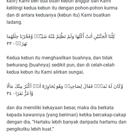
kafir) Kami beri dua buah kebun anggur dan Kami
kelilingi kedua kebun itu dengan pohon-pohon kurma
dan di antara keduanya (kebun itu) Kami buatkan
ladang.
كِلْتَا الْجَنَّتَيْنِ اٰتَتْ اُكُلَهَا وَلَمْ تَظْلِمْ مِّنْهُ شَيْـًٔاۙ وَّفَجَّرْنَا خِلٰلَهُمَا
نَهَرًاۙ - ٣٣
Kedua kebun itu menghasilkan buahnya, dan tidak
berkurang (buahnya) sedikit pun, dan di celah-celah
kedua kebun itu Kami alirkan sungai,
وَّكَانَ لَهٗ ثَمَرٌۚ فَقَالَ لِصَاحِبِهٖ وَهُوَ يُحَاوِرُهٗٓ اَنَا۠ اَكْثَرُ مِنْكَ مَالًا
وَّاَعَزُّ نَفَرًا - ٣٤
dan dia memiliki kekayaan besar, maka dia berkata
kepada kawannya (yang beriman) ketika bercakap-cakap
dengan dia, “Hartaku lebih banyak daripada hartamu dan
pengikutku lebih kuat.”