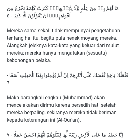
مَّا لَهُمْ بِهٖ مِنْ عِلْمٍ وَّلَا لِاٰبَاۤىِٕهِمْۗ كَبُرَتْ كَلِمَةً تَخْرُجُ مِنْ
اَفْوَاهِهِمْۗ اِنْ يَّقُوْلُوْنَ اِلَّا كَذِبًا - ٥
Mereka sama sekali tidak mempunyai pengetahuan
tentang hal itu, begitu pula nenek moyang mereka.
Alangkah jeleknya kata-kata yang keluar dari mulut
mereka; mereka hanya mengatakan (sesuatu)
kebohongan belaka.
فَلَعَلَّكَ بَاخِعٌ نَّفْسَكَ عَلٰٓى اٰثَارِهِمْ اِنْ لَّمْ يُؤْمِنُوْا بِهٰذَا الْحَدِيْثِ اَسَفًا -
٦
Maka barangkali engkau (Muhammad) akan
mencelakakan dirimu karena bersedih hati setelah
mereka berpaling, sekiranya mereka tidak beriman
kepada keterangan ini (Al-Qur'an).
اِنَّا جَعَلْنَا مَا عَلَى الْاَرْضِ زِيْنَةً لَّهَا لِنَبْلُوَهُمْ اَيُّهُمْ اَحْسَنُ عَمَلًا - ٧