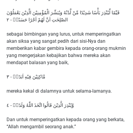
قَيِّمًا لِّيُنْذِرَ بَأْسًا شَدِيْدًا مِّنْ لَّدُنْهُ وَيُبَشِّرَ الْمُؤْمِنِيْنَ الَّذِيْنَ يَعْمَلُوْنَ
الصّٰلِحٰتِ اَنَّ لَهُمْ اَجْرًا حَسَنًاۙ - ٢
sebagai bimbingan yang lurus, untuk memperingatkan
akan siksa yang sangat pedih dari sisi-Nya dan
memberikan kabar gembira kepada orang-orang mukmin
yang mengerjakan kebajikan bahwa mereka akan
mendapat balasan yang baik,
مَّاكِثِيْنَ فِيْهِ اَبَدًاۙ - ٣
mereka kekal di dalamnya untuk selama-lamanya.
وَّيُنْذِرَ الَّذِيْنَ قَالُوا اتَّخَذَ اللّٰهُ وَلَدًاۖ - ٤
Dan untuk memperingatkan kepada orang yang berkata,
“Allah mengambil seorang anak.”