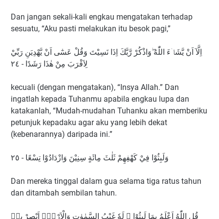
Dan jangan sekali-kali engkau mengatakan terhadap
sesuatu, “Aku pasti melakukan itu besok pagi,”
اِلَّآ اَنْ يَّشَاۤءَ اللّٰهُ ۖوَاذْكُرْ رَّبَّكَ اِذَا نَسِيْتَ وَقُلْ عَسٰٓى اَنْ يَّهْدِيَنِ رَبِّيْ
لِاَقْرَبَ مِنْ هٰذَا رَشَدًا - ٢٤
kecuali (dengan mengatakan), “Insya Allah.” Dan
ingatlah kepada Tuhanmu apabila engkau lupa dan
katakanlah, “Mudah-mudahan Tuhanku akan memberiku
petunjuk kepadaku agar aku yang lebih dekat
(kebenarannya) daripada ini.”
وَلَبِثُوْا فِيْ كَهْفِهِمْ ثَلٰثَ مِائَةٍ سِنِيْنَ وَازْدَادُوْا تِسْعًا - ٢٥
Dan mereka tinggal dalam gua selama tiga ratus tahun
dan ditambah sembilan tahun.
قُلِ اللّٰهُ اَعْلَمُ بِمَا لَبِثُوْا ۚ لَهٗ غَيْبُ السَّمٰوٰتِ وَالْاَرْضِۗ اَبْصِرْ بِهٖ