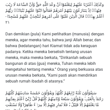
وَكَذٰلِكَ اَعْثَرْنَا عَلَيْهِمْ لِيَعْلَمُوْٓا اَنَّ وَعْدَ اللّٰهِ حَقٌّ وَّاَنَّ السَّاعَةَ لَا رَيْبَ
فِيْهَاۚ اِذْ يَتَنَازَعُوْنَ بَيْنَهُمْ اَمْرَهُمْ فَقَالُوا ابْنُوْا عَلَيْهِمْ بُنْيَانًاۗ رَبُّهُمْ
اَعْلَمُ بِهِمْۗ قَالَ الَّذِيْنَ غَلَبُوْا عَلٰٓى اَمْرِهِمْ لَنَتَّخِذَنَّ عَلَيْهِمْ مَّسْجِدًا -
٢١
Dan demikian (pula) Kami perlihatkan (manusia) dengan
mereka, agar mereka tahu, bahwa janji Allah benar, dan
bahwa (kedatangan) hari Kiamat tidak ada keraguan
padanya. Ketika mereka berselisih tentang urusan
mereka, maka mereka berkata, “Dirikanlah sebuah
bangunan di atas (gua) mereka, Tuhan mereka lebih
mengetahui tentang mereka.” Orang yang berkuasa atas
urusan mereka berkata, “Kami pasti akan mendirikan
sebuah rumah ibadah di atasnya.”
سَيَقُوْلُوْنَ ثَلٰثَةٌ رَّابِعُهُمْ كَلْبُهُمْۚ وَيَقُوْلُوْنَ خَمْسَةٌ سَادِسُهُمْ كَلْبُهُمْ
رَجْمًاۢ بِالْغَيْبِۚ وَيَقُوْلُوْنَ سَبْعَةٌ وَّثَامِنُهُمْ كَلْبُهُمْ ۗقُلْ رَّبِّيْٓ اَعْلَمُ بِعِدَّتِهِمْ
مَّا يَعْلَمُهُمْ اِلَّا قَلِيْلٌ ەۗ فَلَا تُمَارِ فِيْهِمْ اِلَّا مِرَاۤءً ظَاهِرًا ۖوَّلَا تَسْتَفْتِ